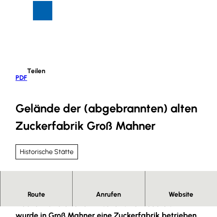
Z
Suche
Menü
u
m
I
n
h
Teilen
a
PDF
l
t
Gelände der (abgebrannten) alten
Zuckerfabrik Groß Mahner
Historische Stätte
Die Industriestadt Salzgitter bietet hervorragende
Route
Anrufen
Website
Flächen für die Landwirtschaft. Von 1880 bis 1972
wurde in Groß Mahner eine Zuckerfabrik betrieben.