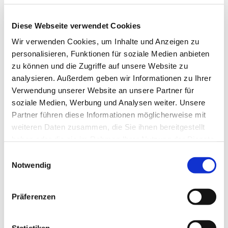
Diese Webseite verwendet Cookies
Wir verwenden Cookies, um Inhalte und Anzeigen zu
personalisieren, Funktionen für soziale Medien anbieten
zu können und die Zugriffe auf unsere Website zu
In der Nähe
Auf der Karte anschauen
analysieren. Außerdem geben wir Informationen zu Ihrer
Verwendung unserer Website an unsere Partner für
soziale Medien, Werbung und Analysen weiter. Unsere
Sehenswertes
Partner führen diese Informationen möglicherweise mit
weiteren Daten zusammen, die Sie ihnen bereitgestellt
haben oder die sie im Rahmen Ihrer Nutzung der Dienste
Touren
gesammelt haben.
E
Notwendig
i
n
Kontaktdaten
w
Präferenzen
i
Zuckerfabrik Groß Mahner
l
38259
Salzgitter
l
Statistiken