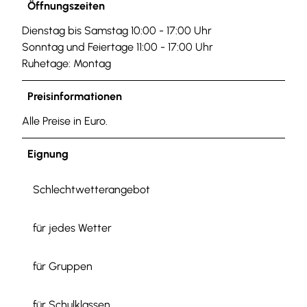
Öffnungszeiten
M
G
Dienstag bis Samstag 10:00 - 17:00 Uhr
_
Sonntag und Feiertage 11:00 - 17:00 Uhr
4
Ruhetage: Montag
6
1
Preisinformationen
7
Alle Preise in Euro.
.
J
Eignung
P
G
Schlechtwetterangebot
.
j
p
für jedes Wetter
e
g
für Gruppen
für Schulklassen