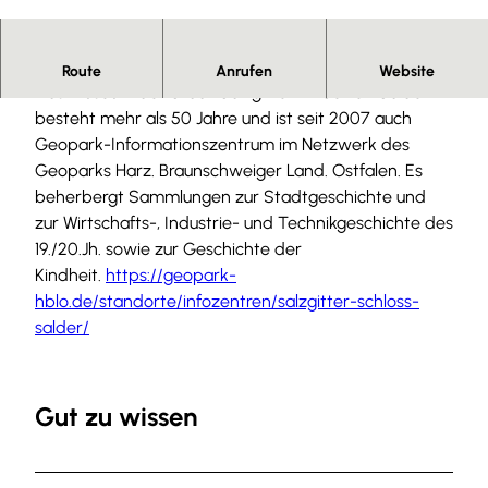
S
a
l
Herzlich Willkommen.
Route
Anrufen
Website
z
Das Museum der Stadt Salzgitter im Schloß Salder
g
besteht mehr als 50 Jahre und ist seit 2007 auch
i
Geopark-Informationszentrum im Netzwerk des
t
Geoparks Harz. Braunschweiger Land. Ostfalen. Es
t
beherbergt Sammlungen zur Stadtgeschichte und
e
zur Wirtschafts-, Industrie- und Technikgeschichte des
r
19./20.Jh. sowie zur Geschichte der
_
Kindheit.
https://geopark-
S
hblo.de/standorte/infozentren/salzgitter-schloss-
a
salder/
l
d
e
Gut zu wissen
r
_
I