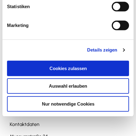
l
Statistiken
i
g
Marketing
u
n
In der Nähe
Auf der Karte anschauen
g
Details zeigen
s
a
Veranstaltung
u
Cookies zulassen
s
w
Sehenswertes
Auswahl erlauben
a
h
Touren
l
Nur notwendige Cookies
Kontaktdaten