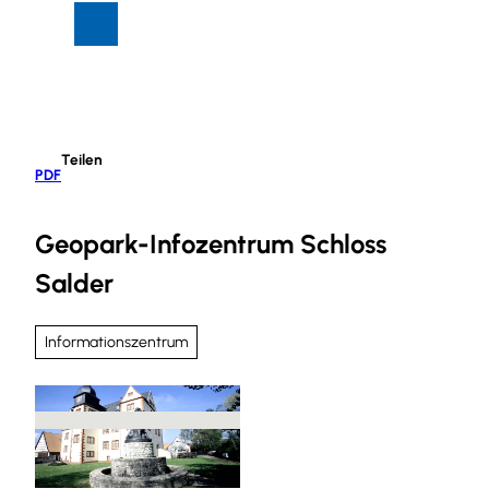
Z
Suche
Menü
u
m
I
n
h
Teilen
a
PDF
l
t
Geopark-Infozentrum Schloss
Salder
Informationszentrum