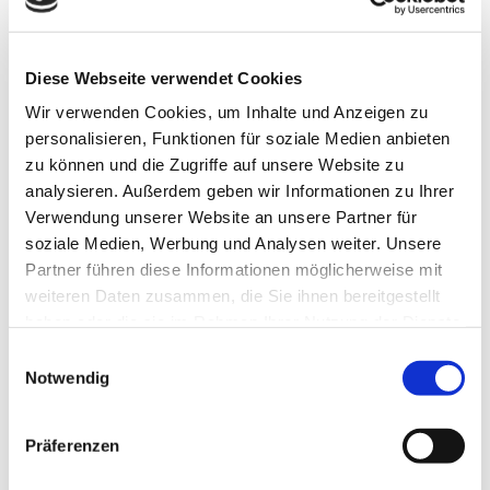
Lizenz (Stammdaten)
Nördliches Harzvorland Tourismusverband e. V.
Diese Webseite verwendet Cookies
Wir verwenden Cookies, um Inhalte und Anzeigen zu
personalisieren, Funktionen für soziale Medien anbieten
zu können und die Zugriffe auf unsere Website zu
analysieren. Außerdem geben wir Informationen zu Ihrer
Verwendung unserer Website an unsere Partner für
soziale Medien, Werbung und Analysen weiter. Unsere
Unsere Empfehlung
Partner führen diese Informationen möglicherweise mit
weiteren Daten zusammen, die Sie ihnen bereitgestellt
Auf der Karte anschauen
haben oder die sie im Rahmen Ihrer Nutzung der Dienste
gesammelt haben.
E
Notwendig
i
20. Station Museum Schloss Salder
n
w
Wanderstempel
Präferenzen
i
l