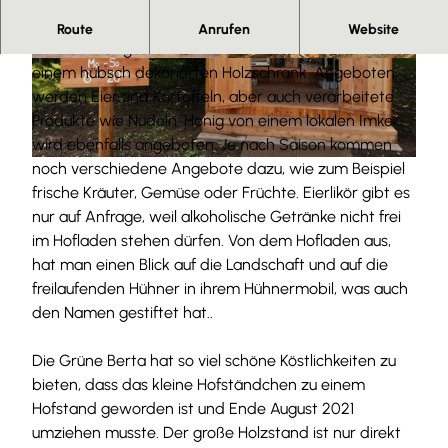
Herzlich Willkommen bei der Grünen Berta
Route
Anrufen
Website
Der liebevoll gestaltete Hofladen befindet sich in
© Anna Meurer |
CC-BY-SA
© Anna Meurer |
CC-BY-SA
einem hübsch dekorierten Holzschrank. Angeboten
werden Eier und Kartoffeln, aber auch verarbeitete
Produkte wie Nudeln. Honig von einem lokalen Imker
wird ebenfalls angeboten. Je nach Saison kommen
noch verschiedene Angebote dazu, wie zum Beispiel
© Demontis |
CC-BY
frische Kräuter, Gemüse oder Früchte. Eierlikör gibt es
nur auf Anfrage, weil alkoholische Getränke nicht frei
im Hofladen stehen dürfen. Von dem Hofladen aus,
hat man einen Blick auf die Landschaft und auf die
freilaufenden Hühner in ihrem Hühnermobil, was auch
den Namen gestiftet hat..
Die Grüne Berta hat so viel schöne Köstlichkeiten zu
bieten, dass das kleine Hofständchen zu einem
Hofstand geworden ist und Ende August 2021
umziehen musste. Der große Holzstand ist nur direkt