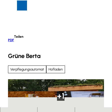
Z
Suche
Menü
u
m
I
n
h
Teilen
a
PDF
l
t
Grüne Berta
Verpflegungsautomat
Hofladen