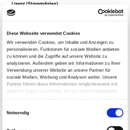
Lizenz (Stammdaten)
Nördliches Harzvorland Tourismusverband e. V.
Diese Webseite verwendet Cookies
Wir verwenden Cookies, um Inhalte und Anzeigen zu
personalisieren, Funktionen für soziale Medien anbieten
zu können und die Zugriffe auf unsere Website zu
analysieren. Außerdem geben wir Informationen zu Ihrer
In der Nähe
Auf der Karte anschauen
Verwendung unserer Website an unsere Partner für
soziale Medien, Werbung und Analysen weiter. Unsere
Partner führen diese Informationen möglicherweise mit
Veranstaltung
weiteren Daten zusammen, die Sie ihnen bereitgestellt
haben oder die sie im Rahmen Ihrer Nutzung der Dienste
Sehenswertes
gesammelt haben.
E
Notwendig
i
n
w