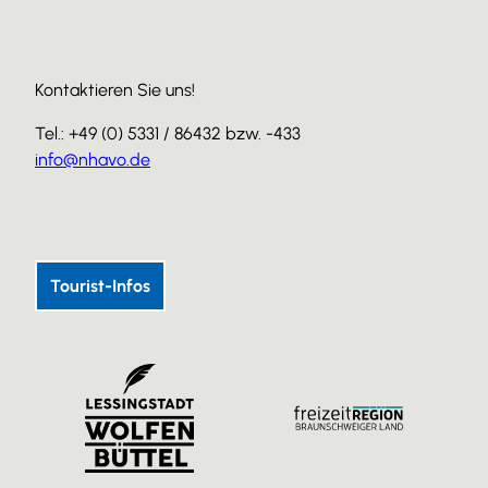
Kontaktieren Sie uns!
Tel.: +49 (0) 5331 / 86432 bzw. -433
info@nhavo.de
I
F
Y
n
a
o
s
c
u
Tourist-Infos
t
e
T
a
b
u
g
o
b
r
o
e
a
k
m