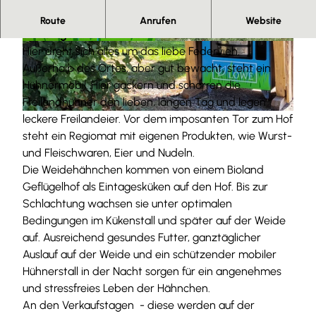
Regionale Weidehähnchen - Qualität und Tierwohl
Route
Anrufen
Website
stehen ganz oben
© Demontis |
CC-BY-SA
© Demontis |
CC-BY-SA
Hier dreht sich alles um das liebe Federvieh.
Außerhalb des Ortes, aber gut bewacht, steht ein
Hühnermobil. Hier gackern und scharren die
Freilandhühner den lieben, langen Tag und legen
leckere Freilandeier. Vor dem imposanten Tor zum Hof
© Demontis |
CC-BY-SA
steht ein Regiomat mit eigenen Produkten, wie Wurst-
und Fleischwaren, Eier und Nudeln.
Die Weidehähnchen kommen von einem Bioland
Geflügelhof als Eintagesküken auf den Hof. Bis zur
Schlachtung wachsen sie unter optimalen
Bedingungen im Kükenstall und später auf der Weide
auf. Ausreichend gesundes Futter, ganztäglicher
Auslauf auf der Weide und ein schützender mobiler
Hühnerstall in der Nacht sorgen für ein angenehmes
und stressfreies Leben der Hähnchen.
An den Verkaufstagen - diese werden auf der