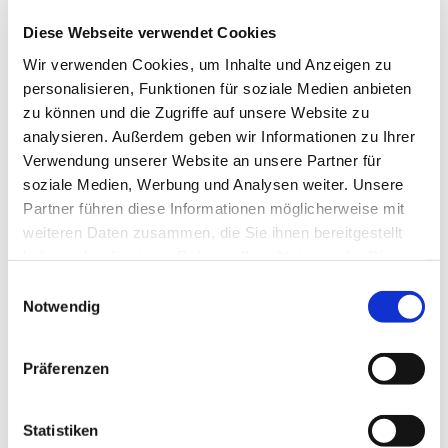
Diese Webseite verwendet Cookies
In der Nähe
Auf der Karte anschauen
Wir verwenden Cookies, um Inhalte und Anzeigen zu
personalisieren, Funktionen für soziale Medien anbieten
zu können und die Zugriffe auf unsere Website zu
Veranstaltung
analysieren. Außerdem geben wir Informationen zu Ihrer
Verwendung unserer Website an unsere Partner für
soziale Medien, Werbung und Analysen weiter. Unsere
Sehenswertes
Partner führen diese Informationen möglicherweise mit
weiteren Daten zusammen, die Sie ihnen bereitgestellt
Touren
haben oder die sie im Rahmen Ihrer Nutzung der Dienste
gesammelt haben.
E
Notwendig
i
Kontaktdaten
n
w
Präferenzen
Gutshof 7
i
38259
Salzgitter
- Ringelheim
l
+49 5341 / 8878016
l
Statistiken