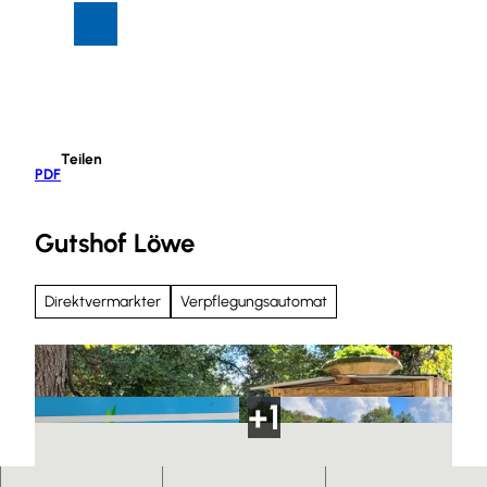
Z
Suche
Menü
u
m
I
n
h
Teilen
a
PDF
l
t
Gutshof Löwe
Direktvermarkter
Verpflegungsautomat