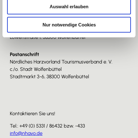
Auswahl erlauben
a
Nördliches Harzvorland
h
Tourismusverband e. V.
l
Nur notwendige Cookies
Geschäftsstelle
Löwenstraße 1, 38300 Wolfenbüttel
Postanschrift
Nördliches Harzvorland Tourismusverband e. V.
c./o. Stadt Wolfenbüttel
Stadtmarkt 3-6, 38300 Wolfenbüttel
Kontaktieren Sie uns!
Tel.: +49 (0) 5331 / 86432 bzw. -433
info@nhavo.de