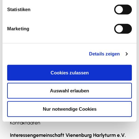
l
l
Statistiken
i
g
Marketing
u
In der Nähe
Auf der Karte anschauen
n
g
Details zeigen
s
Veranstaltung
a
u
Cookies zulassen
s
Sehenswertes
w
Auswahl erlauben
a
Touren
h
l
Nur notwendige Cookies
Kontaktdaten
Interessengemeinschaft Vienenburg Harlyturm e.V.