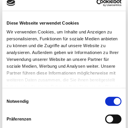
kostenfrei
Weitere Infos
Diese Webseite verwendet Cookies
Außerhalb der genannten Öffnungszeiten, ist der
Wir verwenden Cookies, um Inhalte und Anzeigen zu
Harlyturm nicht zugänglich, d.h. auch die erste Ebene
personalisieren, Funktionen für soziale Medien anbieten
kann nicht frei betreten werden. Gerne können Sie
zu können und die Zugriffe auf unsere Website zu
jedoch die Sitzgelegenheiten außerhalb des Turms
analysieren. Außerdem geben wir Informationen zu Ihrer
nutzen.
Verwendung unserer Website an unsere Partner für
soziale Medien, Werbung und Analysen weiter. Unsere
Ansprechpartner:in
Partner führen diese Informationen möglicherweise mit
Interessengemeinschaft Vienenburg Harlyturm e.V.
weiteren Daten zusammen, die Sie ihnen bereitgestellt
haben oder die sie im Rahmen Ihrer Nutzung der Dienste
Autor:in
gesammelt haben.
E
Notwendig
Harzer Tourismusverband e.V.
i
n
Organisation
w
Präferenzen
i
Harzer Tourismusverband e.V.