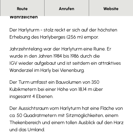
r
Route
Anrufen
Website
Der Harlyturm in Vienenburg - Wanderziel und
l
Wahrzeichen
y
t
Der Harlyturm - stolz reckt er sich auf der höchsten
u
Erhebung des Harlyberges (256 m) empor.
r
Jahrzehntelang war der Harlyturm eine Ruine. Er
m
wurde in den Jahren 1984 bis 1986 durch die
-
IGV wieder aufgebaut und ist seitdem ein attraktives
v
Wanderziel im Harly bei Vienenburg.
i
e
Der Turm umfasst ein Bauvolumen von 350
n
Kubikmetern bei einer Höhe von 18,14 m über
e
insgesamt 4 Ebenen.
n
b
Der Aussichtsraum vom Harlyturm hat eine Fläche von
u
ca. 50 Quadratmetern mit Sitzmöglichkeiten, einem
r
Thekenbereich und einem tollen Ausblick auf den Harz
g
und das Umland.