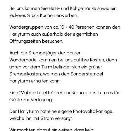
0
Bei uns können Sie Heiß- und Kaltgetränke sowie ein
1
leckeres Stück Kuchen erwerben.
.
j
Wandergruppen von ca. 10 - 40 Personen können den
p
Harlyturm auch außerhalb der eigentlichen
g
Öffnungszeiten besuchen.
Auch die Stempeljäger der Harzer-
Wandernadel kommen bei uns auf ihre Kosten, denn
unten vor dem Turm befindet sich ein grüner
Stempelkasten, wo man den Sonderstempel
Harlyturm erhalten kann.
Eine "Mobile-Toilette" steht außerhalb des Turmes für
Gäste zur Verfügung.
Der Harlyturm hat eine eigene Photovoltaikanlage,
welche ihn mit Strom versorgt.
Wir möchten darauf hinweisen, dass kein