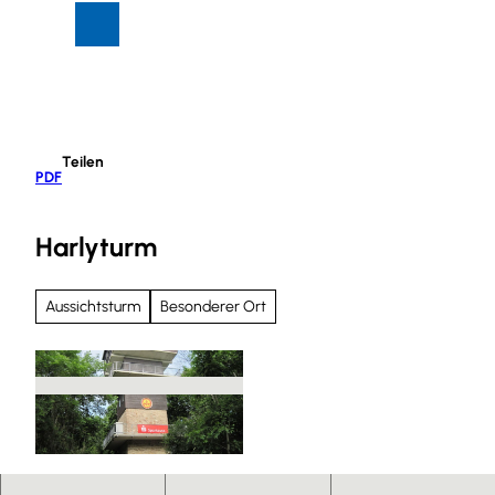
Z
Suche
Menü
u
m
I
n
h
Teilen
a
PDF
l
t
Harlyturm
Aussichtsturm
Besonderer Ort
h
a