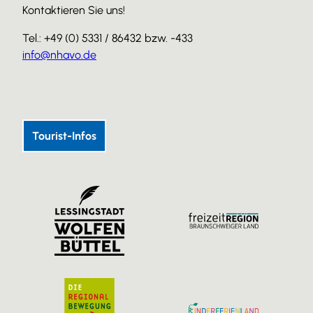
Kontaktieren Sie uns!
Tel.: +49 (0) 5331 / 86432 bzw. -433
info@nhavo.de
I
F
Y
n
a
o
s
c
u
Tourist-Infos
t
e
T
a
b
u
g
o
b
r
o
e
a
k
m