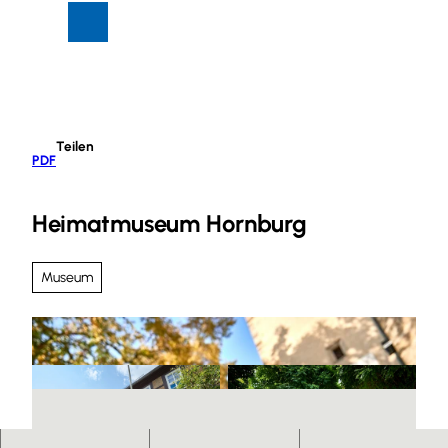
Z
Suche
Menü
u
m
I
n
h
Teilen
a
PDF
l
t
Heimatmuseum Hornburg
Museum