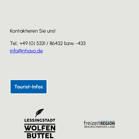
Kontaktieren Sie uns!
Tel.: +49 (0) 5331 / 86432 bzw. -433
info@nhavo.de
I
F
Y
n
a
o
s
c
u
Tourist-Infos
t
e
T
a
b
u
g
o
b
r
o
e
a
k
m