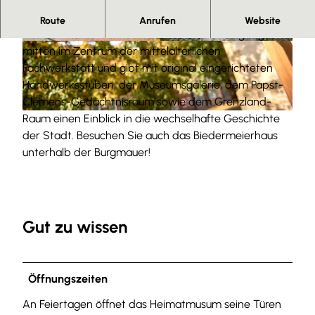
Herzlich Willkommen.
Route
Anrufen
Website
Das Heimatmuseum der Kleinstadt Hornburg liegt
© Anna Meurer
© Anna Meurer
mitten im Zentrum der mittelalterlichen
Fachwerkstatt und gibt mit original eingerichteten
Handwerksstuben, der Museumsgalerie, dem Papst-
Clemens-Gedächtnisraum sowie dem Grenzland-
Raum einen Einblick in die wechselhafte Geschichte
© Anna Meurer
der Stadt. Besuchen Sie auch das Biedermeierhaus
unterhalb der Burgmauer!
Gut zu wissen
Öffnungszeiten
An Feiertagen öffnet das Heimatmusum seine Türen