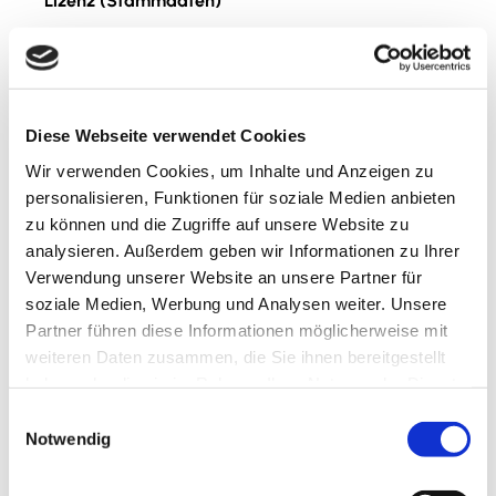
Lizenz (Stammdaten)
Lessingstadt Wolfenbüttel
Diese Webseite verwendet Cookies
Wir verwenden Cookies, um Inhalte und Anzeigen zu
personalisieren, Funktionen für soziale Medien anbieten
zu können und die Zugriffe auf unsere Website zu
In der Nähe
Auf der Karte anschauen
analysieren. Außerdem geben wir Informationen zu Ihrer
Verwendung unserer Website an unsere Partner für
soziale Medien, Werbung und Analysen weiter. Unsere
Veranstaltung
Partner führen diese Informationen möglicherweise mit
weiteren Daten zusammen, die Sie ihnen bereitgestellt
Sehenswertes
haben oder die sie im Rahmen Ihrer Nutzung der Dienste
gesammelt haben.
E
Touren
Notwendig
i
n