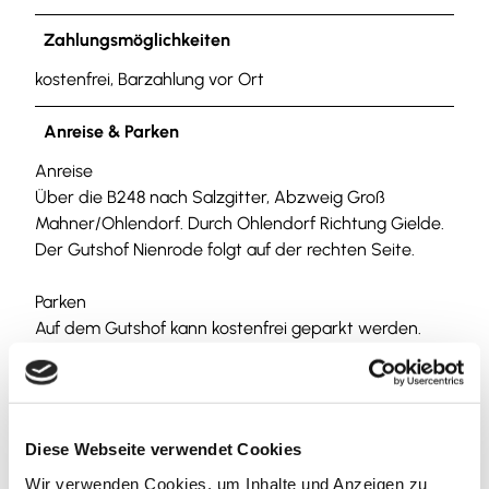
Zahlungsmöglichkeiten
kostenfrei, Barzahlung vor Ort
Anreise & Parken
Anreise
Über die B248 nach Salzgitter, Abzweig Groß
Mahner/Ohlendorf. Durch Ohlendorf Richtung Gielde.
Der Gutshof Nienrode folgt auf der rechten Seite.
Parken
Auf dem Gutshof kann kostenfrei geparkt werden.
Öffentliche Verkehrsmittel
Direkt am Gutshof liegt die Bushaltestelle "Nienrode"
der KVG-Buslinie 603 und 607.
Diese Webseite verwendet Cookies
Verbindungssuche ÖPNV
Wir verwenden Cookies, um Inhalte und Anzeigen zu
Der nächstgelegene Bahnhof ist Salzgitter-Bad.