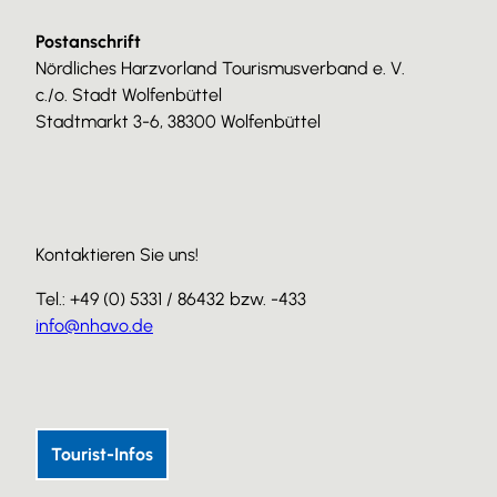
Postanschrift
Nördliches Harzvorland Tourismusverband e. V.
c./o. Stadt Wolfenbüttel
Stadtmarkt 3-6, 38300 Wolfenbüttel
Kontaktieren Sie uns!
Tel.: +49 (0) 5331 / 86432 bzw. -433
info@nhavo.de
I
F
Y
n
a
o
s
c
u
Tourist-Infos
t
e
T
a
b
u