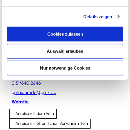
n
In der Nähe
Auf der Karte anschauen
g
Details zeigen
s
a
Sehenswertes
u
Cookies zulassen
s
w
Auswahl erlauben
a
Kontaktdaten
h
l
Nienrode 1
Nur notwendige Cookies
38259
Salzgitter
0151/64012646
gutnienrode@gmx.de
Website
Anreise mit dem Auto
Anreise mit öffentlichen Verkehrsmitteln