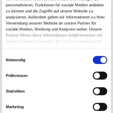
personalisieren, Funktionen für soziale Medien anbieten
www.bahn.de
zu können und die Zugriffe auf unsere Website zu
analysieren. Außerdem geben wir Informationen zu Ihrer
Autor:in
Verwendung unserer Website an unsere Partner für
Tourist-Information Salzgitter
soziale Medien, Werbung und Analysen weiter. Unsere
Partner führen diese Informationen möglicherweise mit
Organisation
weiteren Daten zusammen, die Sie ihnen bereitgestellt
haben oder die sie im Rahmen Ihrer Nutzung der Dienste
Tourist-Information Salzgitter c/o Wirtschafts- und
gesammelt haben.
Innovationsförderung Salzgitter GmbH
E
Notwendig
i
Lizenz (Stammdaten)
n
w
Tourist-Information Salzgitter
Präferenzen
i
l
l
Statistiken
i
g
Marketing
u