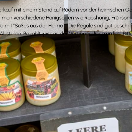
verkauf mit einem Stand auf Rädern vor der heimischen Ga
t man verschiedene Honigsorten wie Rapshonig, Frühso
it "Süßes aus der Heimat". Die Regale sind gut beschrif
bstellen. Bezahlt wird an der Vertrauenskasse in bar. Bitt
© Anna Meurer |
CC-BY-SA