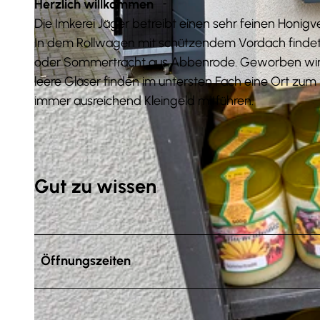
Herzlich willkommen
Die Imkerei Jäger betreibt einen sehr feinen Honig
In dem Rollwagen mit schützendem Vordach finde
oder Sommertracht aus Abbenrode. Geworben wird m
leere Gläser finden im untersten Fach eine Ort zum A
© Anna Meurer |
CC-BY-SA
immer ausreichend Kleingeld mitführen.
Gut zu wissen
Öffnungszeiten