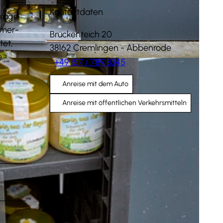
Kontaktdaten
rage.
mmer-
Brückenteich 20
tet,
38162
Cremlingen
- Abbenrode
e
+49 157 / 78918345
Anreise mit dem Auto
Anreise mit öffentlichen Verkehrsmitteln