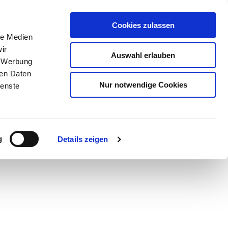
Cookies zulassen
le Medien
ir
Auswahl erlauben
, Werbung
ren Daten
Nur notwendige Cookies
ienste
Teilen
PDF
g
Details zeigen