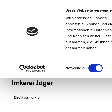
Z
u
Diese Webseite verwende
m
Wir verwenden Cookies, um
Natur & Aktiv
Kultur & Erlebnis
Kulinarik
I
anbieten zu können und di
n
Informationen zu Ihrer Ve
und Analysen weiter. Unse
h
zusammen, die Sie ihnen b
a
gesammelt haben.
l
t
Sie sind hier
Nördliches Harzvorland
E
Notwendig
i
n
Imkerei Jäger
w
i
l
Direktvermarkter
l
i