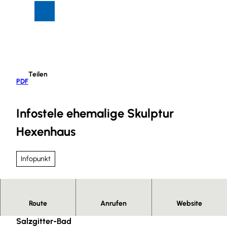
Z
Suche
Menü
u
m
I
n
h
Teilen
a
PDF
l
t
Infostele ehemalige Skulptur
Hexenhaus
Infopunkt
Route
Anrufen
Website
Teil des Märchenpfads im Kurpark am Greif in
Salzgitter-Bad