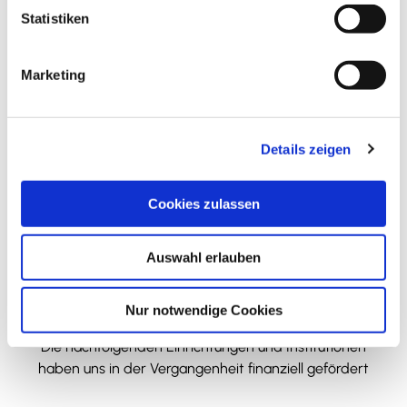
Bismarckstraße
l
Statistiken
38259
Salzgitter
i
05341/9009940
g
Marketing
info@tourismus-salzgitter.de
u
Website
n
g
Anreise mit dem Auto
Details zeigen
s
a
Anreise mit öffentlichen Verkehrsmitteln
u
Cookies zulassen
s
w
Auswahl erlauben
a
h
l
Wir bedanken uns!
Nur notwendige Cookies
Die nachfolgenden Einrichtungen und Institutionen
haben uns in der Vergangenheit finanziell gefördert