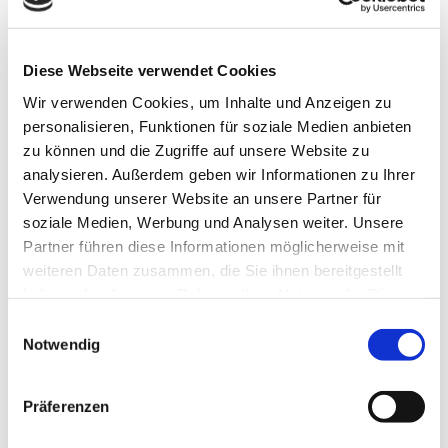
Diese Webseite verwendet Cookies
Wir verwenden Cookies, um Inhalte und Anzeigen zu
In der Nähe
personalisieren, Funktionen für soziale Medien anbieten
Auf der Karte anschauen
zu können und die Zugriffe auf unsere Website zu
analysieren. Außerdem geben wir Informationen zu Ihrer
Verwendung unserer Website an unsere Partner für
Veranstaltung
soziale Medien, Werbung und Analysen weiter. Unsere
Partner führen diese Informationen möglicherweise mit
Sehenswertes
weiteren Daten zusammen, die Sie ihnen bereitgestellt
haben oder die sie im Rahmen Ihrer Nutzung der Dienste
Touren
gesammelt haben.
E
Notwendig
i
n
w
Präferenzen
Kontaktdaten
i
l