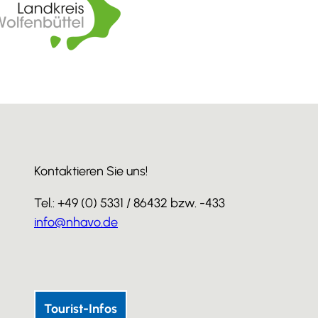
Kontaktieren Sie uns!
Tel.: +49 (0) 5331 / 86432 bzw. -433
info@nhavo.de
I
F
Y
n
a
o
s
c
u
Tourist-Infos