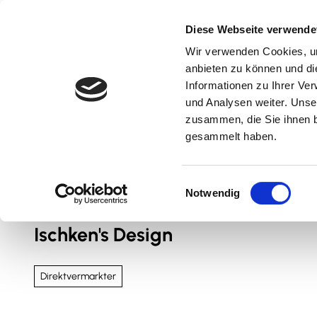
Z
u
Diese Webseite verwende
m
Wir verwenden Cookies, um
Natur & Aktiv
Kultur & Erlebnis
Kulinarik
I
anbieten zu können und di
n
Informationen zu Ihrer Ve
und Analysen weiter. Unse
h
zusammen, die Sie ihnen b
a
gesammelt haben.
l
t
Sie sind hier
Nördliches Harzvorland
E
Notwendig
i
n
Ischken's Design
w
i
l
Direktvermarkter
l
i