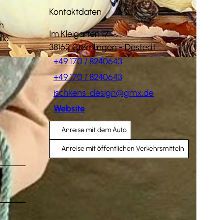
Kontaktdaten
ch
Im Kleigarten 17
lle
38162
Cremlingen
- Destedt
+49 170 / 8240643
+49 170 / 8240643
ischkens-design@gmx.de
Website
Anreise mit dem Auto
Anreise mit öffentlichen Verkehrsmitteln