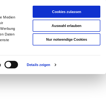
Cookies zulassen
le Medien
ir
Auswahl erlauben
, Werbung
ren Daten
Nur notwendige Cookies
ienste
Teilen
PDF
g
Details zeigen