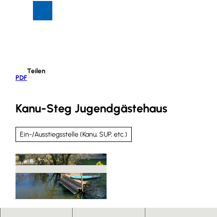
Z
Suche
Menü
u
m
I
n
h
Teilen
a
PDF
l
t
Kanu-Steg Jugendgästehaus
Ein-/Ausstiegsstelle (Kanu, SUP, etc.)
© Flyingsarms |
CC0