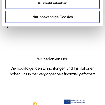
Website
Auswahl erlauben
a
YouTube
h
l
Anreise mit dem Auto
Nur notwendige Cookies
Anreise mit öffentlichen Verkehrsmitteln
Wir bedanken uns!
Die nachfolgenden Einrichtungen und Institutionen
haben uns in der Vergangenheit finanziell gefördert