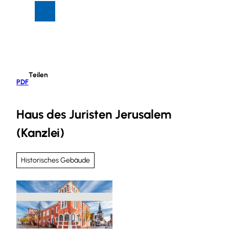
Z
Suche
Menü
u
m
I
n
h
Teilen
a
PDF
l
t
Haus des Juristen Jerusalem
(Kanzlei)
Historisches Gebäude