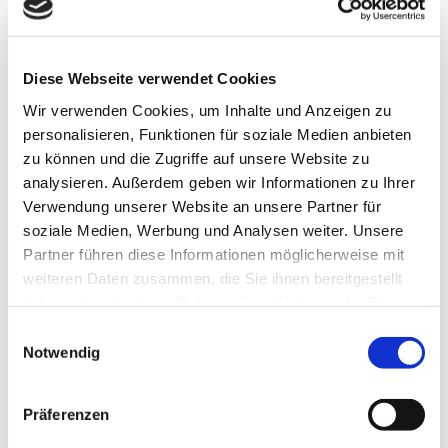
Gut zu wissen
Diese Webseite verwendet Cookies
Wir verwenden Cookies, um Inhalte und Anzeigen zu
Eignung
personalisieren, Funktionen für soziale Medien anbieten
zu können und die Zugriffe auf unsere Website zu
für Individualgäste
analysieren. Außerdem geben wir Informationen zu Ihrer
Verwendung unserer Website an unsere Partner für
Zahlungsmöglichkeiten
soziale Medien, Werbung und Analysen weiter. Unsere
Partner führen diese Informationen möglicherweise mit
kostenfrei
weiteren Daten zusammen, die Sie ihnen bereitgestellt
haben oder die sie im Rahmen Ihrer Nutzung der Dienste
Autor:in
gesammelt haben.
E
Lessingstadt Wolfenbüttel
Notwendig
i
n
Organisation
w
Präferenzen
i
Lessingstadt Wolfenbüttel