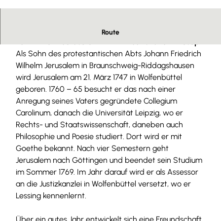
© Christian Bierwagen |
CC-BY-SA
Station des
Rundgangs "Auf Lessings Spuren"
Route
Karl Wilhelm Jerusalem
1747 – 72
Jurist und Philosoph
Als Sohn des protestantischen Abts Johann Friedrich
Wilhelm Jerusalem in Braunschweig-Riddagshausen
wird Jerusalem am 21. März 1747 in Wolfenbüttel
geboren. 1760 – 65 besucht er das nach einer
Anregung seines Vaters gegründete Collegium
Carolinum, danach die Universität Leipzig, wo er
Rechts- und Staatswissenschaft, daneben auch
Philosophie und Poesie studiert. Dort wird er mit
Goethe bekannt. Nach vier Semestern geht
Jerusalem nach Göttingen und beendet sein Studium
im Sommer 1769. Im Jahr darauf wird er als Assessor
an die Justizkanzlei in Wolfenbüttel versetzt, wo er
Lessing kennenlernt.
Über ein gutes Jahr entwickelt sich eine Freundschaft,