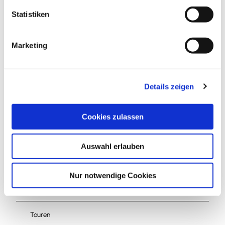
l
l
Statistiken
Lizenz (Stammdaten)
i
Lessingstadt Wolfenbüttel
g
Marketing
u
n
g
Details zeigen
s
a
u
Cookies zulassen
In der Nähe
Auf der Karte anschauen
s
w
Auswahl erlauben
a
h
Veranstaltung
l
Nur notwendige Cookies
Sehenswertes
Touren