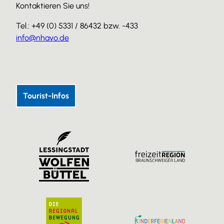
Kontaktieren Sie uns!
Tel.: +49 (0) 5331 / 86432 bzw. -433
info@nhavo.de
I
F
Y
n
a
o
s
c
u
Tourist-Infos
t
e
T
a
b
u
g
o
b
r
o
e
a
k
m