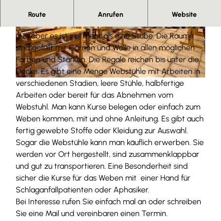
Herzlich willkommen
Route
Anrufen
Website
Von außen sieht Kari's Webstube eher unscheinbar
© Anna Meurer |
CC-BY-SA
© Anna Meurer |
CC-BY-SA
aus, aber es ist viel mehr als eine Stube. Die Räume
sind gefüllt mit Garnen und Wolle in allen möglichen
Farben und Stärken. Die Regale reichen bis unter die
Decke. Es gibt eine Menge Webstühle mit Arbeiten in
verschiedenen Stadien, leere Stühle, halbfertige
© Anna Meurer |
CC-BY-SA
Arbeiten oder bereit für das Abnehmen vom
Webstuhl. Man kann Kurse belegen oder einfach zum
Weben kommen, mit und ohne Anleitung. Es gibt auch
fertig gewebte Stoffe oder Kleidung zur Auswahl.
Sogar die Webstühle kann man käuflich erwerben. Sie
werden vor Ort hergestellt, sind zusammenklappbar
und gut zu transportieren. Eine Besonderheit sind
sicher die Kurse für das Weben mit einer Hand für
Schlaganfallpatienten oder Aphasiker.
Bei Interesse rufen Sie einfach mal an oder schreiben
Sie eine Mail und vereinbaren einen Termin.