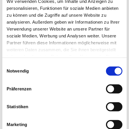
Wir verwenden Cookies, um Inhalte und Anzeigen zu
Veranstaltung
personalisieren, Funktionen für soziale Medien anbieten
zu können und die Zugriffe auf unsere Website zu
Sehenswertes
analysieren. Außerdem geben wir Informationen zu Ihrer
Verwendung unserer Website an unsere Partner für
Touren
soziale Medien, Werbung und Analysen weiter. Unsere
Partner führen diese Informationen möglicherweise mit
weiteren Daten zusammen, die Sie ihnen bereitgestellt
haben oder die sie im Rahmen Ihrer Nutzung der Dienste
Kontaktdaten
gesammelt haben.
E
Notwendig
i
Berliner Ring 11
n
38170
Schöppenstedt
w
+49 5332 / 1525
Präferenzen
i
kari@karis-webstube.de
l
Website
l
Statistiken
i
Anreise mit dem Auto
g
Marketing
u
Anreise mit öffentlichen Verkehrsmitteln