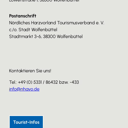
Postanschrift
Nördliches Harzvorland Tourismusverband e. V.
c./o. Stadt Wolfenbüttel
Stadtmarkt 3-6, 38300 Wolfenbüttel
Kontaktieren Sie uns!
Tel.: +49 (0) 5331 / 86432 bzw. -433
info@nhavo.de
I
F
Y
n
a
o
s
c
u
Tourist-Infos
t
e
T