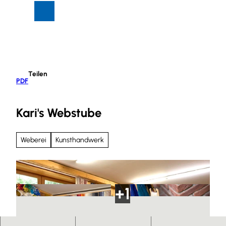
Z
Suche
Menü
u
m
I
n
h
Teilen
a
PDF
l
t
Kari's Webstube
Weberei
Kunsthandwerk