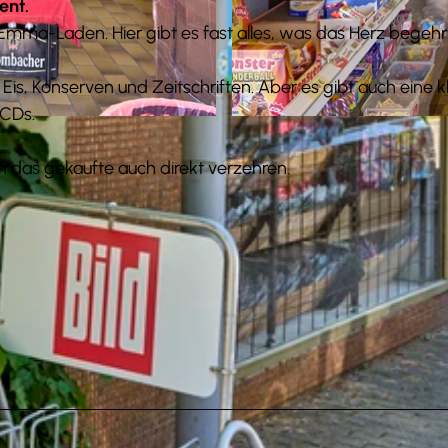
ent.
e-Emma-Laden. Hier gibt es fast alles, was das Herz begehr
Eis, Konserven und Zeitschriften. Aber es gibt auch eine k
 CDs.
© Anna Meurer |
CC-BY-SA
n das gekaufte auch direkt verzehren.