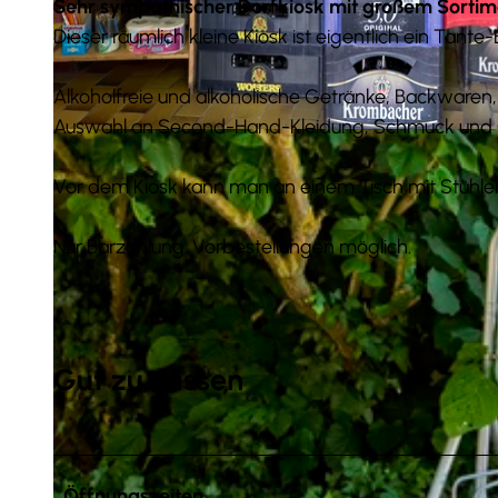
Sehr sympathischer Dorfkiosk mit großem Sortim
Dieser räumlich kleine Kiosk ist eigentlich ein Tant
Alkoholfreie und alkoholische Getränke, Backwaren, 
Auswahl an Second-Hand-Kleidung, Schmuck und
© Anna Meurer |
CC-BY-SA
Vor dem Kiosk kann man an einem Tisch mit Stühle
Nur Barzahlung. Vorbestellungen möglich.
Gut zu wissen
Öffnungszeiten