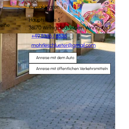
Kontaktdaten
t.
Hauptstraße 5
leine
38170
Winnigstedt
- Klein Winnigstedt
+49 5336 / 8536
mohrleschlueter@gmail.com
Anreise mit dem Auto
Anreise mit öffentlichen Verkehrsmitteln