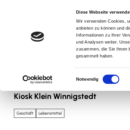
Z
u
Diese Webseite verwende
m
Wir verwenden Cookies, um
Natur & Aktiv
Kultur & Erlebnis
Kulinarik
I
anbieten zu können und di
n
Informationen zu Ihrer Ve
und Analysen weiter. Unse
h
zusammen, die Sie ihnen b
a
gesammelt haben.
l
t
Sie sind hier
Nördliches Harzvorland
E
Notwendig
i
n
Kiosk Klein Winnigstedt
w
i
l
Geschäft
Lebensmittel
l
i