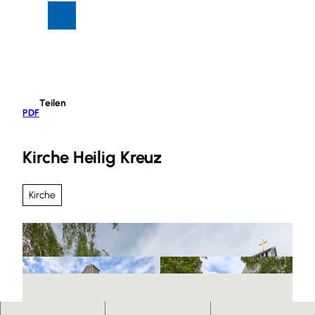
Z
Suche
Menü
u
m
I
n
h
Teilen
a
PDF
l
t
Kirche Heilig Kreuz
Kirche