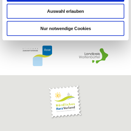
w
Auswahl erlauben
a
h
l
Nur notwendige Cookies