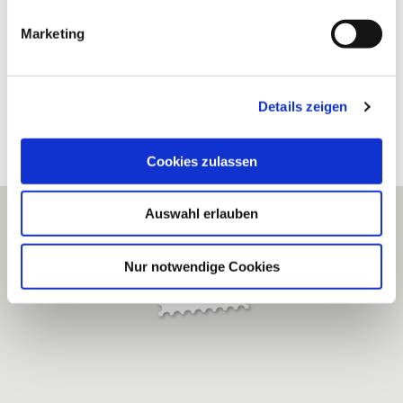
g
Marketing
u
n
g
Details zeigen
s
a
u
Cookies zulassen
s
w
Auswahl erlauben
a
h
l
Nur notwendige Cookies