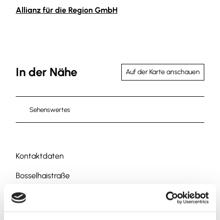
Allianz für die Region GmbH
In der Nähe
Auf der Karte anschauen
Sehenswertes
Kontaktdaten
Bosselhaistraße
38170
Vahlberg
05332 968040
schoeppenstedt.buero@lk-bs.de