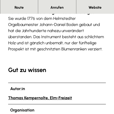
Im Örtchen Sambleben am Elm steht in einer
Route
Anrufen
Website
kleinen Dorfkirche eine ganz besondere Orgel.
Sie wurde 1776 von dem Helmstedter
Orgelbaumeister Johann-Daniel Boden gebaut und
hat die Jahrhunderte nahezu unverändert
überstanden. Das Instrument besteht aus schlichtem
Holz und ist gänzlich unbemalt, nur der fünfteilige
Prospekt ist mit geschnitzten Blumenranken verziert.
Gut zu wissen
Autor:in
Thomas Kempernolte, Elm-Freizeit
Organisation