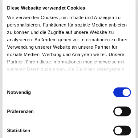
Diese Webseite verwendet Cookies
Website
Wir verwenden Cookies, um Inhalte und Anzeigen zu
Anreise mit dem Auto
personalisieren, Funktionen für soziale Medien anbieten
Anreise mit öffentlichen Verkehrsmitteln
zu können und die Zugriffe auf unsere Website zu
analysieren. Außerdem geben wir Informationen zu Ihrer
Verwendung unserer Website an unsere Partner für
soziale Medien, Werbung und Analysen weiter. Unsere
Partner führen diese Informationen möglicherweise mit
weiteren Daten zusammen, die Sie ihnen bereitgestellt
haben oder die sie im Rahmen Ihrer Nutzung der Dienste
Wir bedanken uns!
gesammelt haben.
E
Die nachfolgenden Einrichtungen und Institutionen
Notwendig
i
haben uns in der Vergangenheit finanziell gefördert
n
w
Präferenzen
i
l
l
Statistiken
i