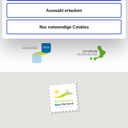
w
Auswahl erlauben
a
h
l
Nur notwendige Cookies