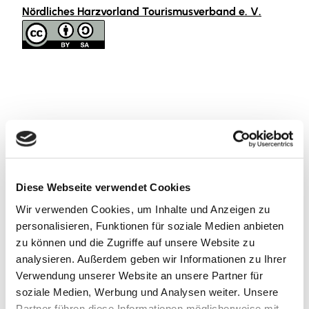
Nördliches Harzvorland Tourismusverband e. V.
In der Nähe
Auf der Karte anschauen
Sehenswertes
Diese Webseite verwendet Cookies
Wir verwenden Cookies, um Inhalte und Anzeigen zu
personalisieren, Funktionen für soziale Medien anbieten
zu können und die Zugriffe auf unsere Website zu
Kontaktdaten
analysieren. Außerdem geben wir Informationen zu Ihrer
Verwendung unserer Website an unsere Partner für
An der Kirche
soziale Medien, Werbung und Analysen weiter. Unsere
38279
Sehlde
Partner führen diese Informationen möglicherweise mit