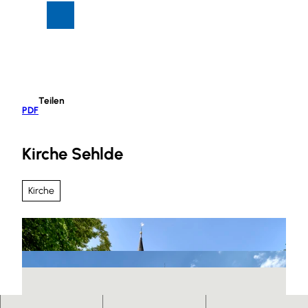
Z
Suche
Menü
u
m
I
n
h
Teilen
a
PDF
l
t
Kirche Sehlde
Kirche