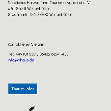
Nördliches Harzvorland Tourismusverband e. V.
c./o. Stadt Wolfenbüttel
Stadtmarkt 3-6, 38300 Wolfenbüttel
Kontaktieren Sie uns!
Tel.: +49 (0) 5331 / 86432 bzw. -433
info@nhavo.de
I
F
Y
n
a
o
s
c
u
Tourist-Infos
t
e
T
a
b
u
g
o
b
r
o
e