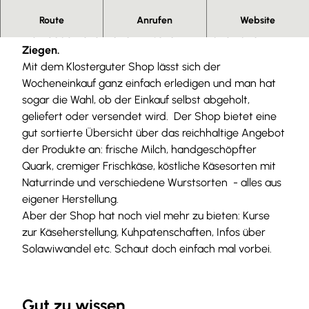
Biologische und regionale Produkte von
Route
Anrufen
Website
kleinbäuerlicher Landwirtschaft mit Kühen und
Ziegen.
Mit dem Klosterguter Shop lässt sich der
Wocheneinkauf ganz einfach erledigen und man hat
sogar die Wahl, ob der Einkauf selbst abgeholt,
geliefert oder versendet wird. Der Shop bietet eine
gut sortierte Übersicht über das reichhaltige Angebot
der Produkte an: frische Milch, handgeschöpfter
Quark, cremiger Frischkäse, köstliche Käsesorten mit
Naturrinde und verschiedene Wurstsorten - alles aus
eigener Herstellung.
Aber der Shop hat noch viel mehr zu bieten: Kurse
zur Käseherstellung, Kuhpatenschaften, Infos über
Solawiwandel etc. Schaut doch einfach mal vorbei.
Gut zu wissen