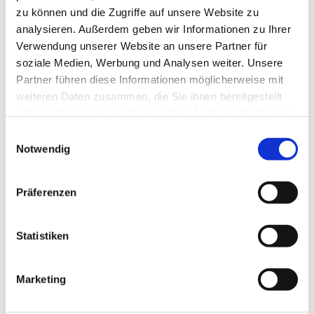
zu können und die Zugriffe auf unsere Website zu
Sehenswertes
analysieren. Außerdem geben wir Informationen zu Ihrer
Verwendung unserer Website an unsere Partner für
soziale Medien, Werbung und Analysen weiter. Unsere
Kontaktdaten
Partner führen diese Informationen möglicherweise mit
weiteren Daten zusammen, die Sie ihnen bereitgestellt
Gutshof 2
haben oder die sie im Rahmen Ihrer Nutzung der Dienste
38312
Heiningen
gesammelt haben.
E
05334 7503512
Notwendig
i
05334 7367
n
w
info@klosterguter.de
Präferenzen
i
Website
l
l
Statistiken
Anreise mit dem Auto
i
Anreise mit öffentlichen Verkehrsmitteln
g
Marketing
u
n