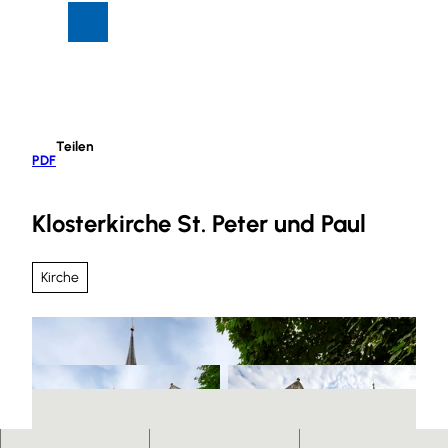
Z
Suche
Menü
u
m
I
n
h
Teilen
a
PDF
l
t
Klosterkirche St. Peter und Paul
Kirche