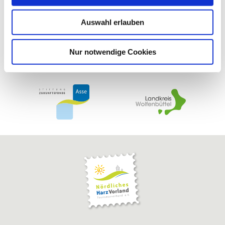
w
Auswahl erlauben
a
h
l
Nur notwendige Cookies