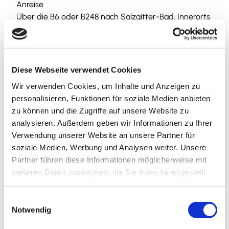
Anreise
Über die B6 oder B248 nach Salzgitter-Bad. Innerorts
der Ausschilderung zum Thermalsolbad folgen.
Parken
Kostenfreie Parkplätze stehen zur Verfügung.
Diese Webseite verwendet Cookies
Wir verwenden Cookies, um Inhalte und Anzeigen zu
Öffentliche Verkehrsmittel
personalisieren, Funktionen für soziale Medien anbieten
Der Stadtteil Salzgitter-Bad ist an die Regionalbahn-
zu können und die Zugriffe auf unsere Website zu
Linie Braunschweig/Herzberg (Harz) angeschlossen.
analysieren. Außerdem geben wir Informationen zu Ihrer
Vom Bahnhof aus fährt die Buslinie 618 stündlich direkt
Verwendung unserer Website an unsere Partner für
bis zum Thermalsolbad (außer sonntags). Aktuell gibt
soziale Medien, Werbung und Analysen weiter. Unsere
es das Abrufangebot "flexo", welches zum normalen
Partner führen diese Informationen möglicherweise mit
Bustarif auf Abruf auch am Sonntag das
weiteren Daten zusammen, die Sie ihnen bereitgestellt
Thermalsolbad ansteuert. Verbindungssuche ÖPNV
haben oder die sie im Rahmen Ihrer Nutzung der Dienste
gesammelt haben.
E
Organisation
Notwendig
i
Tourist-Information Salzgitter c/o Wirtschafts- und
n