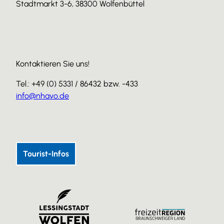
Stadtmarkt 3-6, 38300 Wolfenbüttel
Kontaktieren Sie uns!
Tel.: +49 (0) 5331 / 86432 bzw. -433
info@nhavo.de
I
F
Y
n
a
o
s
c
u
Tourist-Infos
t
e
T
a
b
u
g
o
b
r
o
e
a
k
m