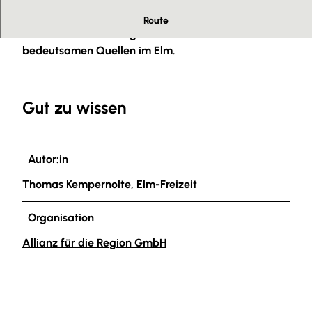
Die Kreuzquelle liegt südlich von Bornum. Sie gehört
Route
zu eine von weiteren geowissenschaftlich
bedeutsamen Quellen im Elm.
Gut zu wissen
Autor:in
Thomas Kempernolte, Elm-Freizeit
Organisation
Allianz für die Region GmbH