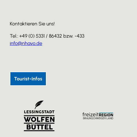
Kontaktieren Sie uns!
Tel.: +49 (0) 5331 / 86432 bzw. -433
info@nhavo.de
I
F
Y
n
a
o
s
c
u
Tourist-Infos
t
e
T
a
b
u
g
o
b
r
o
e
a
k
m