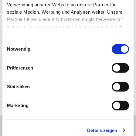
Verwendung unserer Website an unsere Partner für
Die nachfolgenden Einrichtungen und Institutionen
soziale Medien, Werbung und Analysen weiter. Unsere
haben uns in der Vergangenheit finanziell gefördert
Partner führen diese Informationen möglicherweise mit
weiteren Daten zusammen, die Sie ihnen bereitgestellt
haben oder die sie im Rahmen Ihrer Nutzung der Dienste
gesammelt haben.
E
Notwendig
i
n
w
Präferenzen
i
l
l
Statistiken
i
g
Marketing
u
n
g
Details zeigen
s