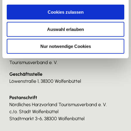
a
u
Cookies zulassen
s
w
Auswahl erlauben
a
h
l
Nur notwendige Cookies
Nördliches Harzvorland
Tourismusverband e. V.
Geschäftsstelle
Löwenstraße 1, 38300 Wolfenbüttel
Postanschrift
Nördliches Harzvorland Tourismusverband e. V.
c./o. Stadt Wolfenbüttel
Stadtmarkt 3-6, 38300 Wolfenbüttel