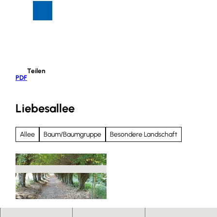
Z
Suche
Menü
u
m
I
n
h
Teilen
a
PDF
l
t
Liebesallee
Allee
Baum/Baumgruppe
Besondere Landschaft
© Demontis |
CC-BY