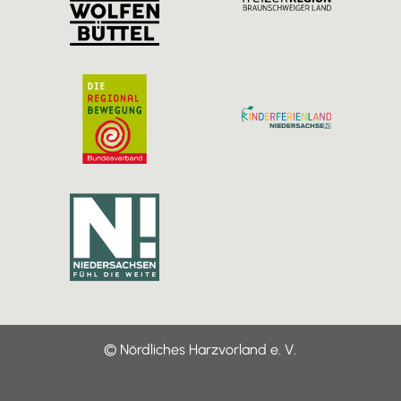
m
© Nördliches Harzvorland e. V.