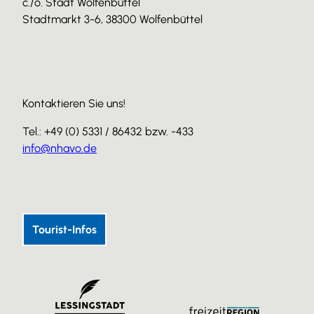
c./o. Stadt Wolfenbüttel
Stadtmarkt 3-6, 38300 Wolfenbüttel
Kontaktieren Sie uns!
Tel.: +49 (0) 5331 / 86432 bzw. -433
info@nhavo.de
I
F
Y
n
a
o
s
c
u
Tourist-Infos
t
e
T
a
b
u
g
o
b
r
o
e
a
k