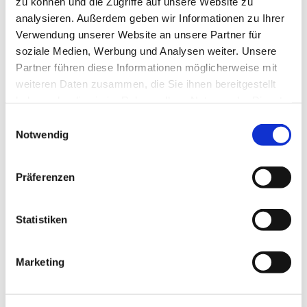
zu können und die Zugriffe auf unsere Website zu
Touren
analysieren. Außerdem geben wir Informationen zu Ihrer
Verwendung unserer Website an unsere Partner für
soziale Medien, Werbung und Analysen weiter. Unsere
Partner führen diese Informationen möglicherweise mit
Kontaktdaten
weiteren Daten zusammen, die Sie ihnen bereitgestellt
haben oder die sie im Rahmen Ihrer Nutzung der Dienste
Wanderweg zum Bismarckturm Asse
gesammelt haben.
38329
Wittmar
E
Notwendig
i
+49 5331 / 65297
n
info@hva-asse.de
w
Präferenzen
Website
i
l
Anreise mit dem Auto
l
Statistiken
Anreise mit öffentlichen Verkehrsmitteln
i
g
Marketing
u
n
g