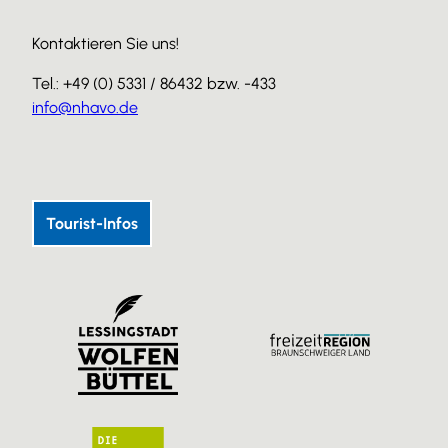
Kontaktieren Sie uns!
Tel.: +49 (0) 5331 / 86432 bzw. -433
info@nhavo.de
I
F
Y
n
a
o
s
c
u
Tourist-Infos
t
e
T
a
b
u
g
o
b
r
o
e
a
k
m