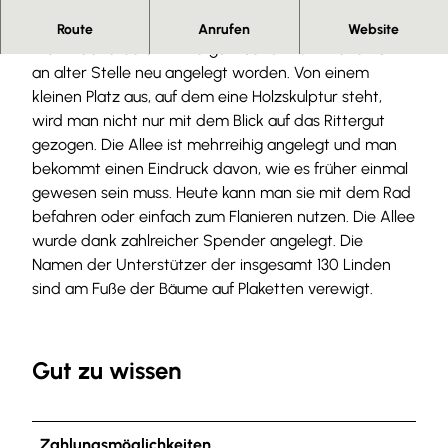
Herzlich willkommen
Route
Anrufen
Website
Die Lindenallee am Rittergut Lucklum ist im alten Stil
an alter Stelle neu angelegt worden. Von einem
kleinen Platz aus, auf dem eine Holzskulptur steht,
wird man nicht nur mit dem Blick auf das Rittergut
gezogen. Die Allee ist mehrreihig angelegt und man
bekommt einen Eindruck davon, wie es früher einmal
gewesen sein muss. Heute kann man sie mit dem Rad
befahren oder einfach zum Flanieren nutzen. Die Allee
wurde dank zahlreicher Spender angelegt. Die
Namen der Unterstützer der insgesamt 130 Linden
sind am Fuße der Bäume auf Plaketten verewigt.
Gut zu wissen
Zahlungsmöglichkeiten