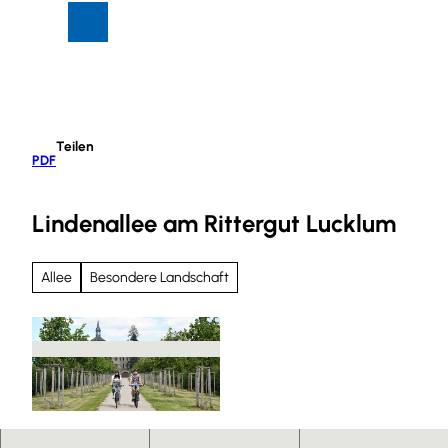
Z
Suche
Menü
u
m
I
n
h
Teilen
a
PDF
l
t
Lindenallee am Rittergut Lucklum
Allee
Besondere Landschaft
© Thomas Kempernolte, Elm-Freizeit, Allianz fü
r die Region GmbH |
CC-BY-SA