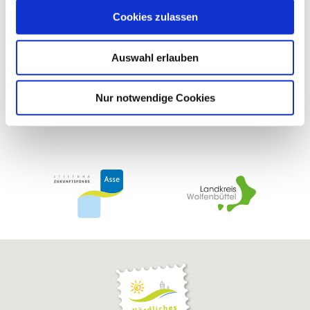
haben uns in der Vergangenheit finanziell gefördert
u
Cookies zulassen
s
w
Auswahl erlauben
a
h
l
Nur notwendige Cookies