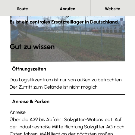
Das Logistikzentrum wurde 2011 in Betrieb
Route
Anrufen
Website
genommen und in den folgenden Jahren erweitert.
Es ist ein zentrales Ersatzteillager in Deutschland.
Gut zu wissen
© Bernhard Schroeter, Ortsheimatpfleger Berhard Schroeter |
CC-BY-SA
© Bernhard Schroeter, Ortsheimatpfleger Bernhard Schroeter |
CC-BY-SA
Öffnungszeiten
Das Logistikzentrum ist nur von außen zu betrachten.
Der Zutritt zum Gelände ist nicht möglich.
Anreise & Parken
Anreise
Über die A39 bis Abfahrt Salzgitter-Watenstedt. Auf
der Industriestraße Mitte Richtung Salzgitter AG nach
Osten fahren. MAN liegt an der nächsten großen