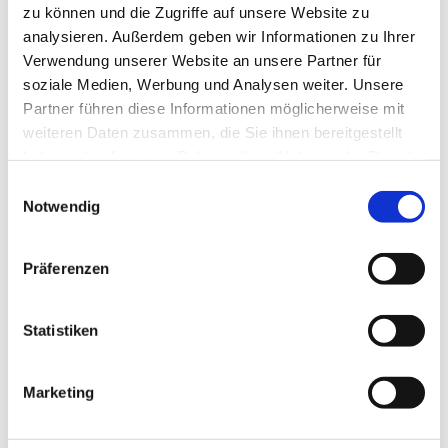
zu können und die Zugriffe auf unsere Website zu
Sehenswertes
analysieren. Außerdem geben wir Informationen zu Ihrer
Verwendung unserer Website an unsere Partner für
Touren
soziale Medien, Werbung und Analysen weiter. Unsere
Partner führen diese Informationen möglicherweise mit
weiteren Daten zusammen, die Sie ihnen bereitgestellt
haben oder die sie im Rahmen Ihrer Nutzung der Dienste
Kontaktdaten
gesammelt haben.
E
Industriestraße Mitte 2
Notwendig
i
38239
Salzgitter
n
+49 5341 280
w
Präferenzen
i
Website
l
Anreise mit dem Auto
l
Statistiken
i
Anreise mit öffentlichen Verkehrsmitteln
g
Marketing
u
n