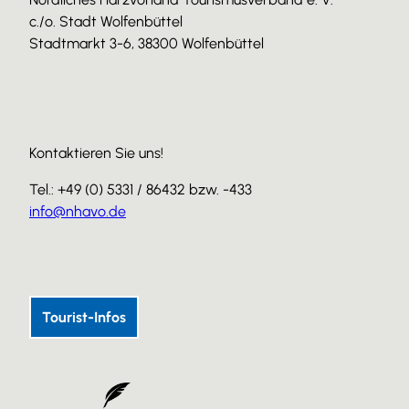
c./o. Stadt Wolfenbüttel
Stadtmarkt 3-6, 38300 Wolfenbüttel
Kontaktieren Sie uns!
Tel.: +49 (0) 5331 / 86432 bzw. -433
info@nhavo.de
I
F
Y
n
a
o
s
c
u
Tourist-Infos
t
e
T
a
b
u
g
o
b
r
o
e