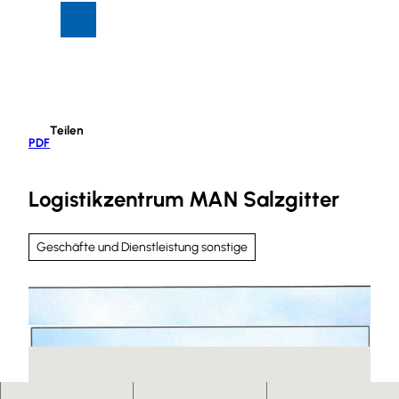
Z
Suche
Menü
u
m
I
n
h
Teilen
a
PDF
l
t
Logistikzentrum MAN Salzgitter
Geschäfte und Dienstleistung sonstige