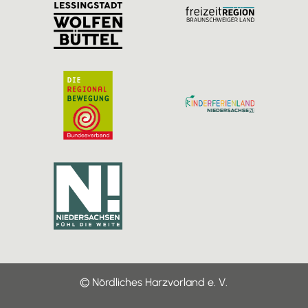
a
k
m
© Nördliches Harzvorland e. V.