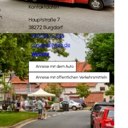
Kontaktdaten
n
h
Hauptstraße 7
38272
Burgdorf
+49 5347 / 646
coreipol@web.de
 einem
Website
Anreise mit dem Auto
Anreise mit öffentlichen Verkehrsmitteln