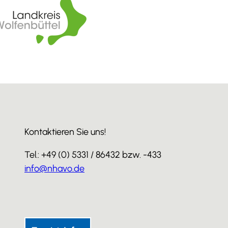
Kontaktieren Sie uns!
Tel.: +49 (0) 5331 / 86432 bzw. -433
info@nhavo.de
I
F
Y
n
a
o
s
c
u