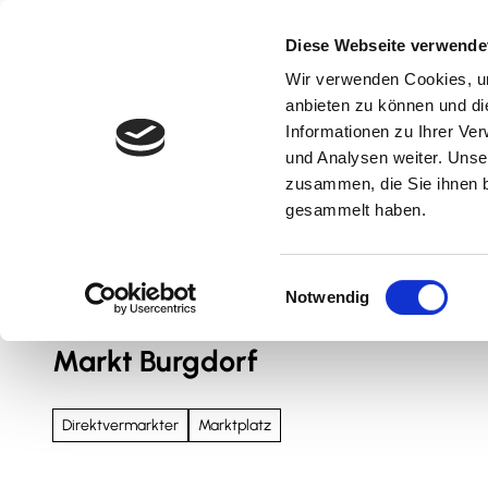
Z
u
Diese Webseite verwende
m
Wir verwenden Cookies, um
Natur & Aktiv
Kultur & Erlebnis
Kulinarik
I
anbieten zu können und di
n
Informationen zu Ihrer Ve
und Analysen weiter. Unse
h
zusammen, die Sie ihnen b
a
gesammelt haben.
l
t
Sie sind hier
Nördliches Harzvorland
E
Notwendig
i
n
Markt Burgdorf
w
i
l
Direktvermarkter
Marktplatz
l
i