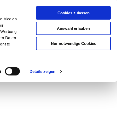
Cookies zulassen
le Medien
ir
Auswahl erlauben
, Werbung
ren Daten
Nur notwendige Cookies
ienste
Teilen
PDF
g
Details zeigen