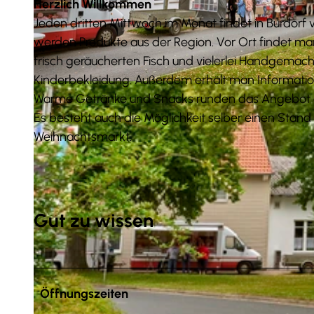
Herzlich Willkommen
Jeden dritten Mittwoch im Monat findet in Burdorf 
werden Produkte aus der Region. Vor Ort findet m
frisch geräucherten Fisch und vielerlei Handgema
Kinderbekleidung. Außerdem erhält man Information
© Anna Meurer |
CC-BY-SA
Warme Getränke und Snacks runden das Angebot 
Es besteht auch die Möglichkeit selber einen St
Weihnachtsmarkt.
Gut zu wissen
Öffnungszeiten