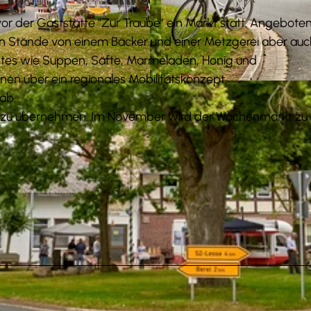
vor der Gaststätte "Zur Traube" ein Markt statt. Angebote
an Stände von einem Bäcker und einer Metzgerei aber auc
chtes wie Suppen, Säfte, Marmeladen, Honig und
en über ein regionales Mobilitätskonzept.
© Anna Meurer |
CC-BY-SA
ab.
and zu übernehmen. Im November wird der Wochenmarkt zu