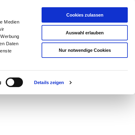
Cookies zulassen
le Medien
ir
Auswahl erlauben
, Werbung
ren Daten
Nur notwendige Cookies
ienste
Teilen
PDF
g
Details zeigen