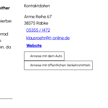
Kontaktdaten
ither
Arme Reihe 67
hierbei
38375
Räbke
05355 / 1472
errad
klausroehr@t-online.de
b
Website
in, da
Anreise mit dem Auto
Anreise mit öffentlichen Verkehrsmitteln