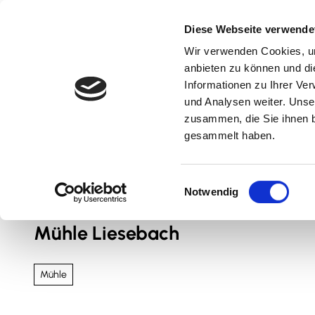
Z
u
Diese Webseite verwende
m
Wir verwenden Cookies, um
Natur & Aktiv
Kultur & Erlebnis
Kulinarik
I
anbieten zu können und di
n
Informationen zu Ihrer Ve
und Analysen weiter. Unse
h
zusammen, die Sie ihnen b
a
gesammelt haben.
l
t
Sie sind hier
Nördliches Harzvorland
E
Notwendig
i
n
Mühle Liesebach
w
i
l
Mühle
l
i