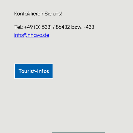
Kontaktieren Sie uns!
Tel.: +49 (0) 5331 / 86432 bzw. -433
info@nhavo.de
I
F
Y
n
a
o
s
c
u
Tourist-Infos
t
e
T
a
b
u
g
o
b
r
o
e
a
k
m