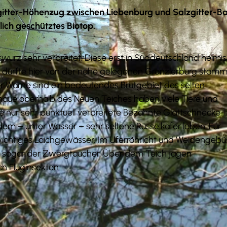
zgitter-Höhenzug zwischen Liebenburg und Salzgitter-B
lich geschütztes Biotop.
wurz sehr verbreitet. Diese erst in Süddeutschland heimi
© Tourist-Information Salzgitter c/o Wirtschafts- und 
nd dürfte hier von der nahe gelegenen Grenzlerburg stamm
er Warne sind ein bedeutendes Brutgebiet des selten
aue oberhalb des Neuen Teiches haben viele Tiere und
 nur sehr punktuell verbreitete Bezahnte Glattschnecke. 
em – unter Wasser – sehr seltene Rüsselkäfer leben. Für
wichtiges Laichgewässer. Im Uferröhricht und Weidengeb
en sogar der Zwergtaucher. Über dem Teich jagen
h Fluginsekten