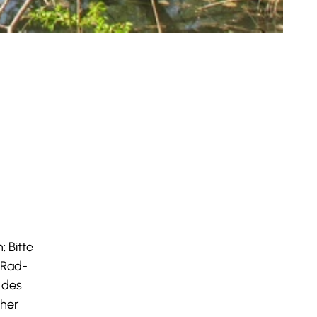
 Bitte
 Rad-
 des
aher