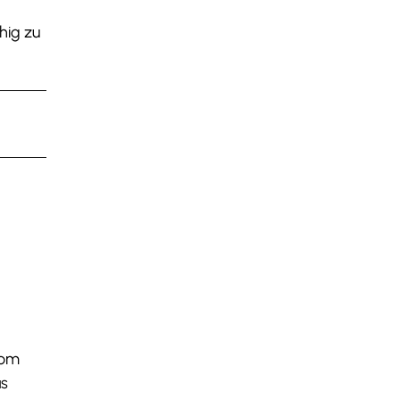
hig zu
Vom
as