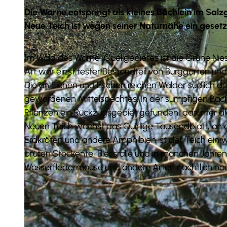
Die Warne entspringt als kleines Bächlein im Sal
Neue Teich ist wegen seiner Naturnähe ein gesetz
Im Wald des Warne-Quellgebietes ist die Grüne Nies
© Tourist-Information Salzgitter |
CC-BY
Art war einst fester Bestandteil von Burggärten u
Die an Eichen und Eschen reichen Wälder südlich d
gewordenen Mittelspechtes. In der sumpfigen Bach
Pflanzen ein Rückzugsgebiet gefunden, darunter die
Neuen Teich wächst das Quirlige Tausendblatt, an d
Erdkröten und andere Amphibien ist der Teich ein 
brüten Stockente, Blessralle und in manchen Jahr
Wasserfledermäuse und andere Arten nächtlich nac