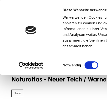
Z
u
Diese Webseite verwende
m
Wir verwenden Cookies, um
Natur & Aktiv
Kultur & Erlebnis
Kulinarik
I
anbieten zu können und di
n
Informationen zu Ihrer Ve
und Analysen weiter. Unse
h
zusammen, die Sie ihnen b
a
gesammelt haben.
l
t
Sie sind hier
Nördliches Harzvorland
E
Notwendig
i
n
Naturatlas - Neuer Teich / Warne
w
i
l
Flora
l
i