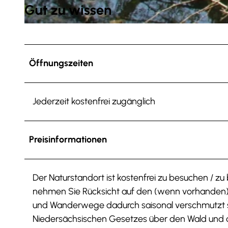
Gut zu wissen
© Walter Wimmer, Tourist-Information Salzgitter c/o Wirtschafts- und Innovationsförderung Salzgitter 
Öffnungszeiten
Jederzeit kostenfrei zugänglich
Preisinformationen
Der Naturstandort ist kostenfrei zu besuchen / z
nehmen Sie Rücksicht auf den (wenn vorhanden) 
und Wanderwege dadurch saisonal verschmutzt s
Niedersächsischen Gesetzes über den Wald und 