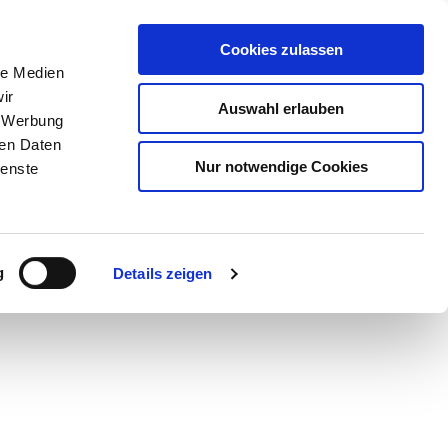
Cookies zulassen
le Medien
ir
Auswahl erlauben
, Werbung
ren Daten
Nur notwendige Cookies
ienste
Teilen
PDF
g
Details zeigen