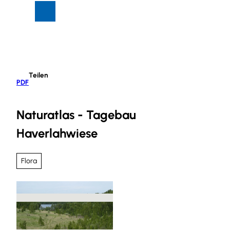
Z
Suche
Menü
u
m
I
n
h
Teilen
a
PDF
l
t
Naturatlas - Tagebau
Haverlahwiese
Flora