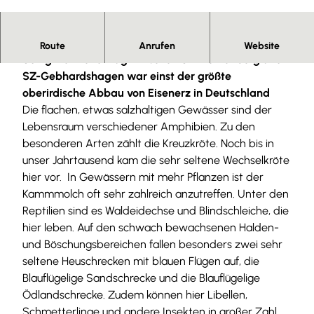
© Tourist-Information Salzgitter |
CC-BY
Der ehemalige Eisenerz-Tagebau Haverlahwiese im
Route
Anrufen
Website
Salzgitter Höhenzug zwischen SZ-Lichtenberg und
SZ-Gebhardshagen war einst der größte
oberirdische Abbau von Eisenerz in Deutschland
Die flachen, etwas salzhaltigen Gewässer sind der
Lebensraum verschiedener Amphibien. Zu den
besonderen Arten zählt die Kreuzkröte. Noch bis in
unser Jahrtausend kam die sehr seltene Wechselkröte
hier vor. In Gewässern mit mehr Pflanzen ist der
Kammmolch oft sehr zahlreich anzutreffen. Unter den
Reptilien sind es Waldeidechse und Blindschleiche, die
hier leben. Auf den schwach bewachsenen Halden-
und Böschungsbereichen fallen besonders zwei sehr
seltene Heuschrecken mit blauen Flügen auf, die
Blauflügelige Sandschrecke und die Blauflügelige
Ödlandschrecke. Zudem können hier Libellen,
Schmetterlinge und andere Insekten in großer Zahl