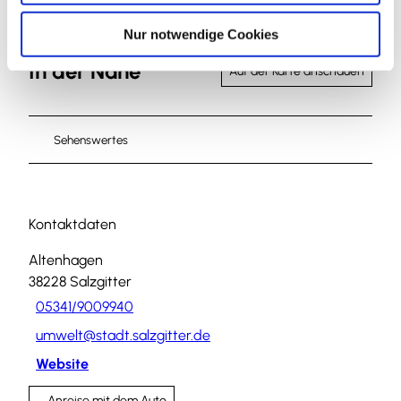
h
l
Nur notwendige Cookies
In der Nähe
Auf der Karte anschauen
Sehenswertes
Kontaktdaten
Altenhagen
38228
Salzgitter
05341/9009940
umwelt@stadt.salzgitter.de
Website
Anreise mit dem Auto