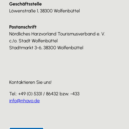
Geschäftsstelle
Löwenstraße 1, 38300 Wolfenbüttel
Postanschrift
Nördliches Harzvorland Tourismusverband e. V.
c./o. Stadt Wolfenbüttel
Stadtmarkt 3-6, 38300 Wolfenbüttel
Kontaktieren Sie uns!
Tel.: +49 (0) 5331 / 86432 bzw. -433
info@nhavo.de
I
F
Y
n
a
o