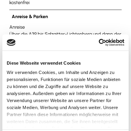
kostenfrei
Anreise & Parken
Anreise
Über die A39 bis Salzgitter-Lichtenberg und dann der
innerörtlichen Ausschilderung Burg Lichtenberg zum
Wanderparkplatz folgen.
Parken
Diese Webseite verwendet Cookies
Es gibt einen großen Wanderparkplatz in Salzgitter-
Wir verwenden Cookies, um Inhalte und Anzeigen zu
Lichtenberg an der Burgbergstraße unterhalb der
personalisieren, Funktionen für soziale Medien anbieten
Burgruine Lichtenberg.
zu können und die Zugriffe auf unsere Website zu
analysieren. Außerdem geben wir Informationen zu Ihrer
Öffentliche Verkehrsmittel
Verwendung unserer Website an unsere Partner für
Nicht mit öffentlichen Verkehrsmitteln direkt
soziale Medien, Werbung und Analysen weiter. Unsere
erreichbar. Es bedarf immer einer Wanderung.
Partner führen diese Informationen möglicherweise mit
Nächstgelegene empfohlene Bushaltestelle ist
weiteren Daten zusammen, die Sie ihnen bereitgestellt
"Salzgitter-Lichtenberg OT Altenhagen" auf der
haben oder die sie im Rahmen Ihrer Nutzung der Dienste