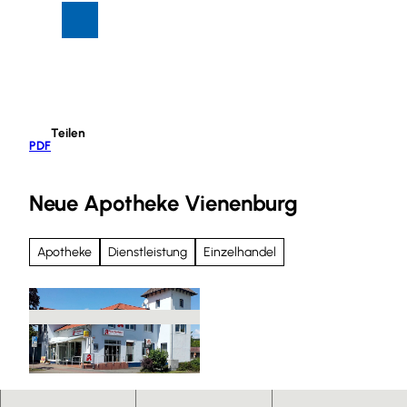
Z
Suche
Menü
u
m
I
n
h
Teilen
a
PDF
l
t
Neue Apotheke Vienenburg
Apotheke
Dienstleistung
Einzelhandel
N
e