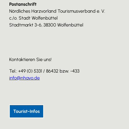
Postanschrift
Nördliches Harzvorland Tourismusverband e. V.
c./o. Stadt Wolfenbüttel
Stadtmarkt 3-6, 38300 Wolfenbüttel
Kontaktieren Sie uns!
Tel.: +49 (0) 5331 / 86432 bzw. -433
info@nhavo.de
I
F
Y
n
a
o
s
c
u
Tourist-Infos
t
e
T
a
b
u
g
o
b