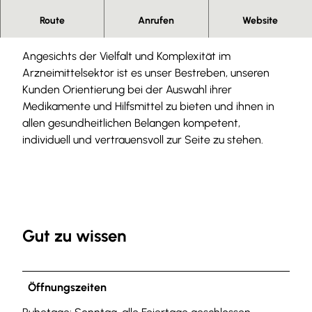
u
Route
Anrufen
Website
Herzlich willkommen in Ihrer Neuen Apotheke
e
-
Angesichts der Vielfalt und Komplexität im
A
Arzneimittelsektor ist es unser Bestreben, unseren
p
Kunden Orientierung bei der Auswahl ihrer
o
Medikamente und Hilfsmittel zu bieten und ihnen in
t
allen gesundheitlichen Belangen kompetent,
h
individuell und vertrauensvoll zur Seite zu stehen.
e
k
e
-
0
Gut zu wissen
2
.
j
p
Öffnungszeiten
g