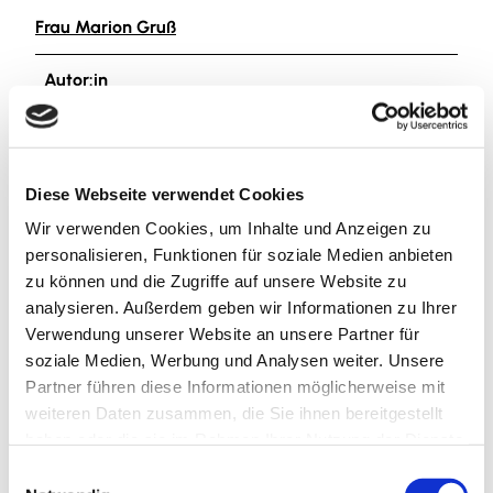
Frau Marion Gruß
Autor:in
Harzer Tourismusverband e.V.
Organisation
Diese Webseite verwendet Cookies
Harzer Tourismusverband e.V.
Wir verwenden Cookies, um Inhalte und Anzeigen zu
personalisieren, Funktionen für soziale Medien anbieten
zu können und die Zugriffe auf unsere Website zu
analysieren. Außerdem geben wir Informationen zu Ihrer
Verwendung unserer Website an unsere Partner für
In der Nähe
Auf der Karte anschauen
soziale Medien, Werbung und Analysen weiter. Unsere
Partner führen diese Informationen möglicherweise mit
weiteren Daten zusammen, die Sie ihnen bereitgestellt
Veranstaltung
haben oder die sie im Rahmen Ihrer Nutzung der Dienste
gesammelt haben.
E