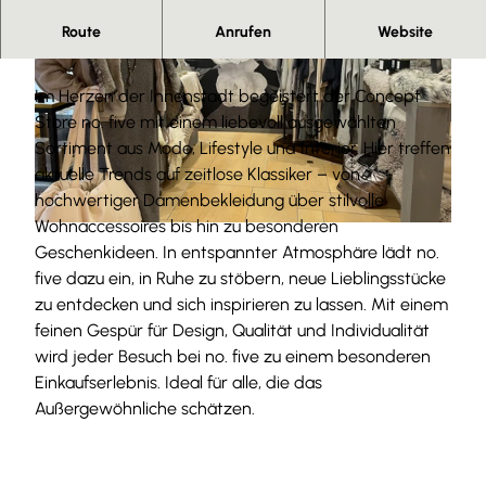
Hier gelingt stilvolles einkaufen in der
Route
Anrufen
Website
Wolfenbütteler Innenstadt.
Im Herzen der Innenstadt begeistert der Concept
Store no. five mit einem liebevoll ausgewählten
Sortiment aus Mode, Lifestyle und Interior. Hier treffen
aktuelle Trends auf zeitlose Klassiker – von
©
CC0
hochwertiger Damenbekleidung über stilvolle
Wohnaccessoires bis hin zu besonderen
©
CC0
Geschenkideen. In entspannter Atmosphäre lädt no.
five dazu ein, in Ruhe zu stöbern, neue Lieblingsstücke
zu entdecken und sich inspirieren zu lassen. Mit einem
feinen Gespür für Design, Qualität und Individualität
wird jeder Besuch bei no. five zu einem besonderen
Einkaufserlebnis. Ideal für alle, die das
Außergewöhnliche schätzen.