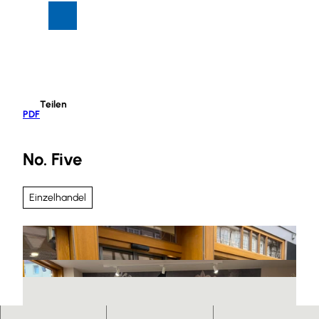
Z
Suche
Menü
u
m
I
n
h
Teilen
a
PDF
l
t
No. Five
Einzelhandel