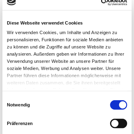
Diese Webseite verwendet Cookies
Wir verwenden Cookies, um Inhalte und Anzeigen zu
In der Nähe
Auf der Karte anschauen
personalisieren, Funktionen für soziale Medien anbieten
zu können und die Zugriffe auf unsere Website zu
analysieren. Außerdem geben wir Informationen zu Ihrer
Verwendung unserer Website an unsere Partner für
Veranstaltung
soziale Medien, Werbung und Analysen weiter. Unsere
Partner führen diese Informationen möglicherweise mit
Sehenswertes
weiteren Daten zusammen, die Sie ihnen bereitgestellt
haben oder die sie im Rahmen Ihrer Nutzung der Dienste
Touren
gesammelt haben.
E
Notwendig
i
n
w
Kontaktdaten
Präferenzen
i
No. five