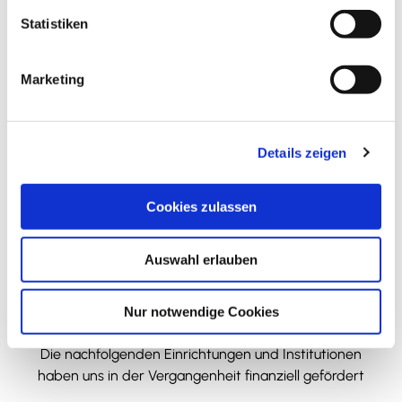
l
Lange Herzogstraße 19
l
Statistiken
38300
Wolfenbüttel
i
+49 173 / 3842714
g
Marketing
u
Website
n
Instagram
g
Details zeigen
Anreise mit dem Auto
s
a
Anreise mit öffentlichen Verkehrsmitteln
u
Cookies zulassen
s
w
Auswahl erlauben
a
h
l
Nur notwendige Cookies
Wir bedanken uns!
Die nachfolgenden Einrichtungen und Institutionen
haben uns in der Vergangenheit finanziell gefördert