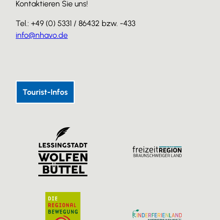
Kontaktieren Sie uns!
Tel.: +49 (0) 5331 / 86432 bzw. -433
info@nhavo.de
I
F
Y
n
a
o
s
c
u
Tourist-Infos
t
e
T
a
b
u
g
o
b
r
o
e
a
k
m