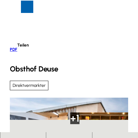
Z
Suche
Menü
u
m
I
n
h
Teilen
a
PDF
l
t
Obsthof Deuse
Direktvermarkter