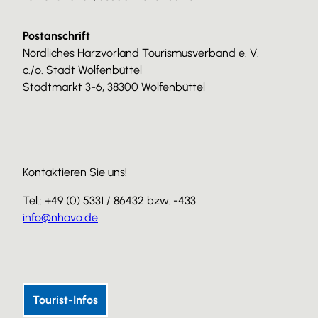
Postanschrift
Nördliches Harzvorland Tourismusverband e. V.
c./o. Stadt Wolfenbüttel
Stadtmarkt 3-6, 38300 Wolfenbüttel
Kontaktieren Sie uns!
Tel.: +49 (0) 5331 / 86432 bzw. -433
info@nhavo.de
I
F
Y
n
a
o
s
c
u
Tourist-Infos
t
e
T