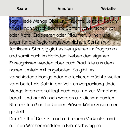
Herzlich Willkommen
Route
Anrufen
Website
Beim Obsthof Deuse gibt es - wie der Name schon
© Anna Meurer |
CC-BY-SA
© Anna Meurer |
CC-BY-SA
sagt - jede Menge Obst und Früchte. Je nach Saison
findet man verschiedenste Sorten von Kirschen vor
oder Äpfel. Erdbeeren oder Pflaumen. Birnen und
sogar für die Region ungewöhnlichere Sorten wir
Aprikosen. Ständig gibt es Neuigkeiten im Programm
© Anna Meurer |
CC-BY-SA
und somit auch im Hofladen. Neben den eigenen
Erzeugnissen werden aber auch Produkte aus dem
nahen Umfeld mit angeboten. So gibt es
verschiedene Honige oder die leckeren Früchte weiter
verarbeitet als Saft in der Vakuumverpackung. Jede
Menge Infomaterial liegt auch aus und zur Mitnahme
bereit. Und auf Wunsch werden aus diesem bunten
Blumenstrauß an Leckereien Präsentkörbe zusammen
gestellt
Der Obsthof Deus ist auch mit einem Verkaufsstand
auf den Wochenmärkten in Braunschweig im