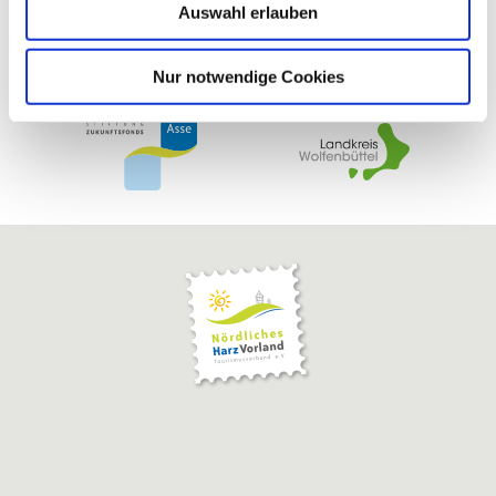
Auswahl erlauben
a
h
l
Nur notwendige Cookies