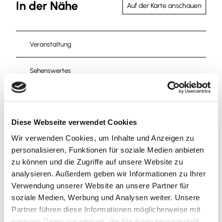
In der Nähe
Auf der Karte anschauen
Veranstaltung
Sehenswertes
Touren
Diese Webseite verwendet Cookies
Wir verwenden Cookies, um Inhalte und Anzeigen zu
Kontaktdaten
personalisieren, Funktionen für soziale Medien anbieten
zu können und die Zugriffe auf unsere Website zu
Reisebüro Schmidt GmbH
analysieren. Außerdem geben wir Informationen zu Ihrer
Halchtersche Straße 33
Verwendung unserer Website an unsere Partner für
38300
Wolfenbüttel
soziale Medien, Werbung und Analysen weiter. Unsere
+49 5331/884 - 0
Partner führen diese Informationen möglicherweise mit
info@der-schmidt.de
weiteren Daten zusammen, die Sie ihnen bereitgestellt