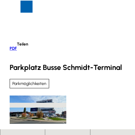
Z
Suche
Menü
u
m
I
n
h
Teilen
a
PDF
l
t
Parkplatz Busse Schmidt-Terminal
Parkmöglichkeiten
© Reisebüro Schmidt GmbH