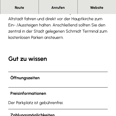
Parkplatz für Reisebusse.
Route
Anrufen
Website
Mit dem Reisebus können Sie bequem mitten in die
Altstadt fahren und direkt vor der Hauptkirche zum
Ein- /Aussteigen halten. Anschließend sollten Sie den
zentral in der Stadt gelegenen Schmidt Terminal zum
kostenlosen Parken ansteuern.
Gut zu wissen
Öffnungszeiten
Preisinformationen
Der Parkplatz ist gebührenfrei.
Zahlungsmöglichkeiten