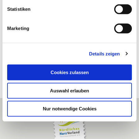
l
l
Statistiken
i
g
Marketing
u
n
g
Details zeigen
s
a
u
Cookies zulassen
s
w
Auswahl erlauben
a
h
l
Nur notwendige Cookies