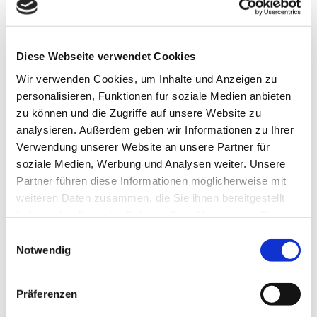
Kontaktdaten
Diese Webseite verwendet Cookies
Wir verwenden Cookies, um Inhalte und Anzeigen zu
Martin-Kirchhoff-Straße 11
personalisieren, Funktionen für soziale Medien anbieten
38162
Cremlingen
- Schandelah
zu können und die Zugriffe auf unsere Website zu
Anreise mit dem Auto
analysieren. Außerdem geben wir Informationen zu Ihrer
Verwendung unserer Website an unsere Partner für
Anreise mit öffentlichen Verkehrsmitteln
soziale Medien, Werbung und Analysen weiter. Unsere
Partner führen diese Informationen möglicherweise mit
weiteren Daten zusammen, die Sie ihnen bereitgestellt
haben oder die sie im Rahmen Ihrer Nutzung der Dienste
gesammelt haben.
E
Notwendig
i
Wir bedanken uns!
n
Die nachfolgenden Einrichtungen und Institutionen
w
Präferenzen
haben uns in der Vergangenheit finanziell gefördert
i