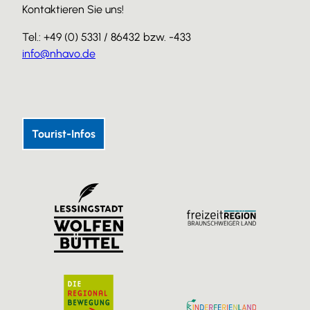
Kontaktieren Sie uns!
Tel.: +49 (0) 5331 / 86432 bzw. -433
info@nhavo.de
I
F
Y
n
a
o
s
c
u
Tourist-Infos
t
e
T
a
b
u
g
o
b
r
o
e
a
k
m