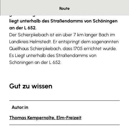
Dem Quellhaus Schiepkebach entspringt die der
Route
gleichnamige Bach und wurde 1705 errichtet. Es
liegt unterhalb des Straßendamms von Schöningen
an der L 652.
Der Schierpkebach ist ein über 7 km langer Bach im
Landkreis Helmstedt. Er entspringt dem sogenannten
Quellhaus Schierpkebach, dass 1705 errichtet wurde.
Es Liegt unterhalb des Straßendamms von
Schöningen an der L 652.
Gut zu wissen
Autor:in
Thomas Kempernolte, Elm-Freizeit