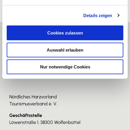
n
g
Details zeigen
s
a
u
Cookies zulassen
s
w
Auswahl erlauben
a
h
l
Nur notwendige Cookies
Nördliches Harzvorland
Tourismusverband e. V.
Geschäftsstelle
Löwenstraße 1, 38300 Wolfenbüttel