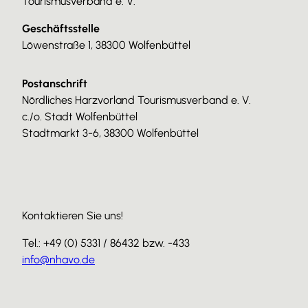
Tourismusverband e. V.
Geschäftsstelle
Löwenstraße 1, 38300 Wolfenbüttel
Postanschrift
Nördliches Harzvorland Tourismusverband e. V.
c./o. Stadt Wolfenbüttel
Stadtmarkt 3-6, 38300 Wolfenbüttel
Kontaktieren Sie uns!
Tel.: +49 (0) 5331 / 86432 bzw. -433
info@nhavo.de
I
F
Y