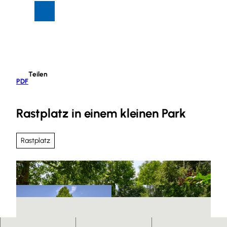
Z
Suche
Menü
u
m
I
n
h
Teilen
a
PDF
l
t
Rastplatz in einem kleinen Park
Rastplatz