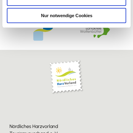
h
l
Nur notwendige Cookies
Nördliches Harzvorland