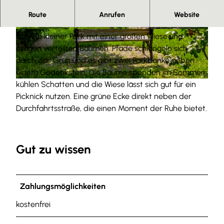
Herzlich willkommen.
Route
Anrufen
Website
Am Ortsrand gegenüber der Sportanlagen befindet
© Anna Meurer |
CC-BY-SA
© Anna Meurer |
CC-BY-SA
sich ein kleiner Park mit einer großen Wiese und
einigen verteilten Bäumen. Pfade schlängeln sich
durch das Grün und es gibt zwei Parkbänke neben
einem Gedenkstein. Die Bäume spenden im Sommer
kühlen Schatten und die Wiese lässt sich gut für ein
© Anna Meurer |
CC-BY-SA
Picknick nutzen. Eine grüne Ecke direkt neben der
Durchfahrtsstraße, die einen Moment der Ruhe bietet.
Gut zu wissen
Zahlungsmöglichkeiten
kostenfrei