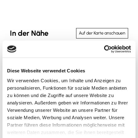
In der Nähe
Auf der Karte anschauen
Sehenswertes
Diese Webseite verwendet Cookies
Wir verwenden Cookies, um Inhalte und Anzeigen zu
Kontaktdaten
personalisieren, Funktionen für soziale Medien anbieten
zu können und die Zugriffe auf unsere Website zu
Am Badeteich 2
analysieren. Außerdem geben wir Informationen zu Ihrer
38302
Wolfenbüttel
- Salzdahlum
Verwendung unserer Website an unsere Partner für
+49 5331 / 860
soziale Medien, Werbung und Analysen weiter. Unsere
stadt@wolfenbuettel.de
Partner führen diese Informationen möglicherweise mit
weiteren Daten zusammen, die Sie ihnen bereitgestellt
Website