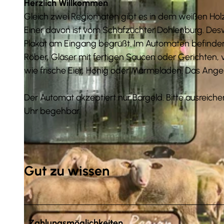
Herzlich Willkommen
Gleich zwei Regiomaten gibt es in dem weißen Holz
Einer davon ist vom Schafzüchter Dohlenburg. De
Plakat am Eingang begrüßt. Im Automaten befinde
Röber, Gläser mit fertigen Saucen oder Gerichten,
wie frische Eier, Honig oder Marmeladen. Das Ange
Der Automat akzeptiert nur Bargeld. Bitte ausreiche
Uhr begehbar.
Gut zu wissen
Zahlungsmöglichkeiten