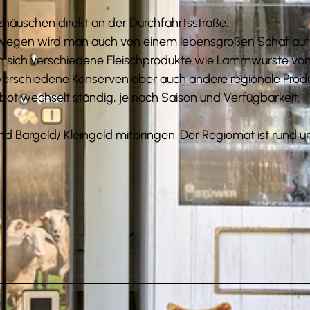
häuschen direkt an der Durchfahrtsstraße.
swegen wird man auch von einem lebensgroßen Schaf au
n sich verschiedene Fleischprodukte wie Lammwürste vo
 verschiedene Konserven aber auch andere regionale Prod
bot wechselt ständig, je nach Saison und Verfügbarkeit.
nd Bargeld/ Kleingeld mitbringen. Der Regiomat ist rund u