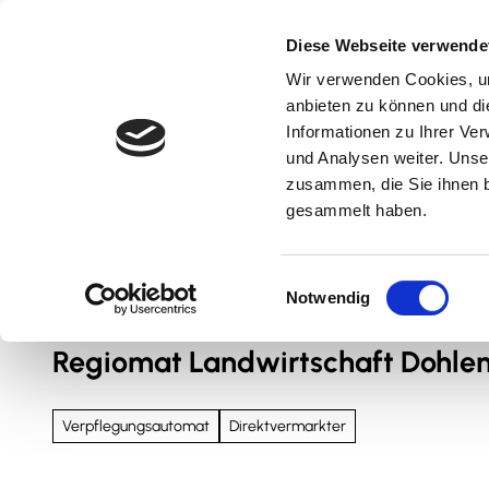
Z
u
Diese Webseite verwende
m
Wir verwenden Cookies, um
Natur & Aktiv
Kultur & Erlebnis
Kulinarik
I
anbieten zu können und di
n
Informationen zu Ihrer Ve
und Analysen weiter. Unse
h
zusammen, die Sie ihnen b
a
gesammelt haben.
l
t
Sie sind hier
Nördliches Harzvorland
E
Notwendig
i
n
Regiomat Landwirtschaft Dohle
w
i
l
Verpflegungsautomat
Direktvermarkter
l
i