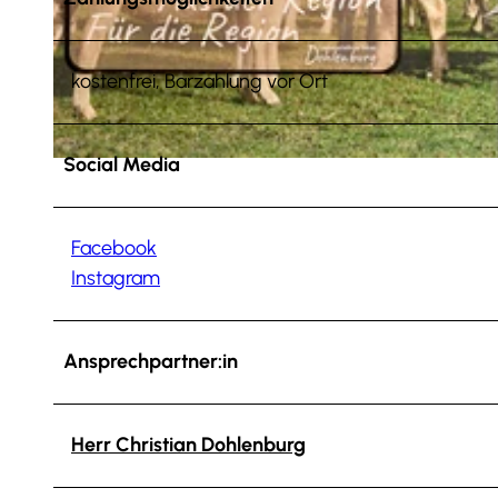
© Anna Meurer |
CC-BY-SA
kostenfrei, Barzahlung vor Ort
Social Media
© Anna Meurer |
CC-BY-SA
Facebook
Instagram
Ansprechpartner:in
Herr Christian Dohlenburg