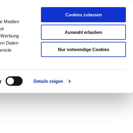
Cookies zulassen
le Medien
ir
Auswahl erlauben
, Werbung
ren Daten
Nur notwendige Cookies
ienste
Teilen
PDF
g
Details zeigen