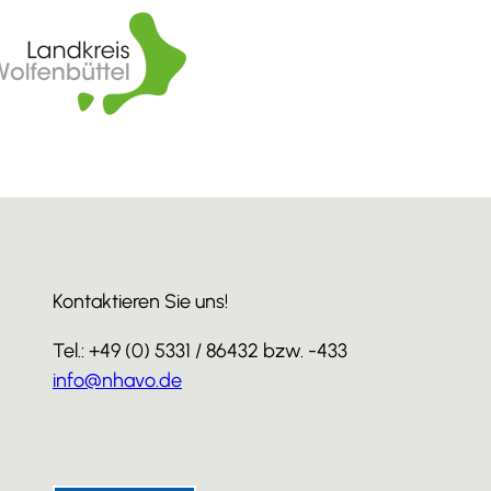
Kontaktieren Sie uns!
Tel.: +49 (0) 5331 / 86432 bzw. -433
info@nhavo.de
I
F
Y
n
a
o