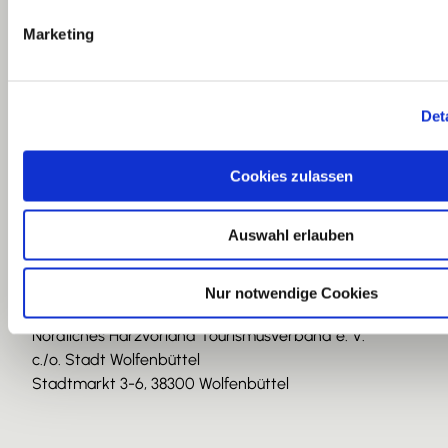
g
Marketing
u
n
g
Det
s
a
u
Nördliches Harzvorland
Cookies zulassen
s
Tourismusverband e. V.
w
Geschäftsstelle
Auswahl erlauben
a
Löwenstraße 1, 38300 Wolfenbüttel
h
l
Nur notwendige Cookies
Postanschrift
Nördliches Harzvorland Tourismusverband e. V.
c./o. Stadt Wolfenbüttel
Stadtmarkt 3-6, 38300 Wolfenbüttel