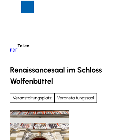
Z
Suche
Menü
u
m
I
n
h
Teilen
a
PDF
l
t
Renaissancesaal im Schloss
Wolfenbüttel
Veranstaltungsplatz
Veranstaltungssaal