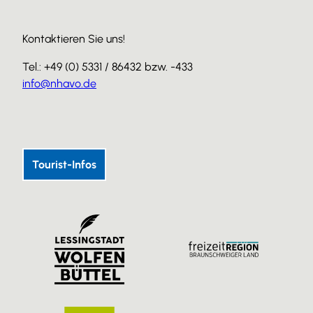
Kontaktieren Sie uns!
Tel.: +49 (0) 5331 / 86432 bzw. -433
info@nhavo.de
I
F
Y
n
a
o
s
c
u
Tourist-Infos
t
e
T
a
b
u
g
o
b
r
o
e
a
k
m