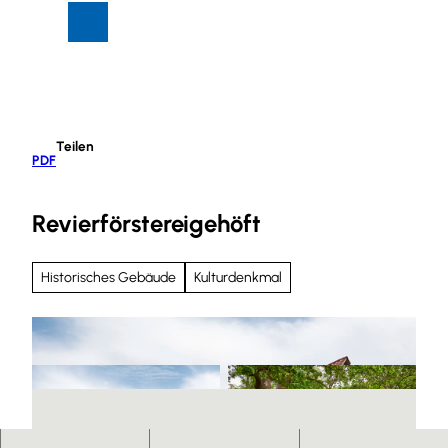
Z
Suche
Menü
u
m
I
n
h
Teilen
a
PDF
l
t
Revierförstereigehöft
Historisches Gebäude
Kulturdenkmal