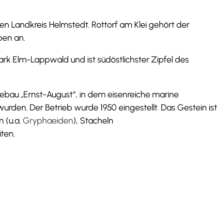
chen Landkreis Helmstedt. Rottorf am Klei gehört der
en an.
ark Elm-Lappwald und ist südöstlichster Zipfel des
gebau „Ernst-August“, in dem eisenreiche marine
urden. Der Betrieb wurde 1950 eingestellt. Das Gestein ist
n (u.a.
Gryphaeiden
), Stacheln
ten.