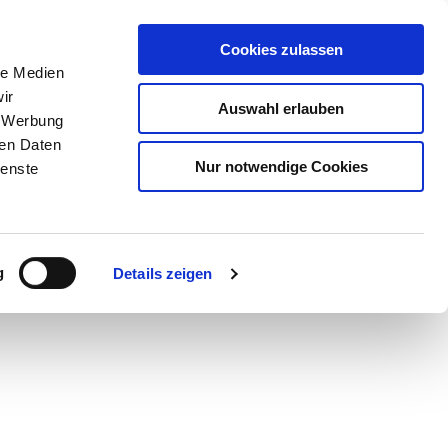
Cookies zulassen
le Medien
ir
Auswahl erlauben
, Werbung
ren Daten
Nur notwendige Cookies
ienste
Teilen
PDF
g
Details zeigen