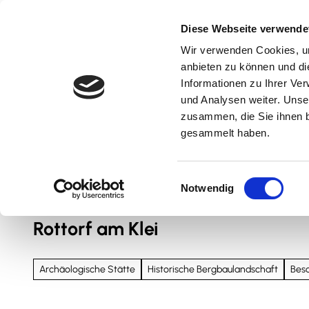
Z
u
Diese Webseite verwende
m
Wir verwenden Cookies, um
Natur & Aktiv
Kultur & Erlebnis
Kulinarik
I
anbieten zu können und di
n
Informationen zu Ihrer Ve
und Analysen weiter. Unse
h
zusammen, die Sie ihnen b
a
gesammelt haben.
l
t
Sie sind hier
Nördliches Harzvorland
E
Notwendig
i
n
Rottorf am Klei
w
i
l
Archäologische Stätte
Historische Bergbaulandschaft
Bes
l
i