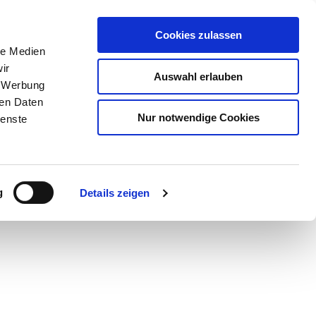
Cookies zulassen
le Medien
ir
Auswahl erlauben
, Werbung
ren Daten
Nur notwendige Cookies
ienste
Teilen
PDF
g
Details zeigen