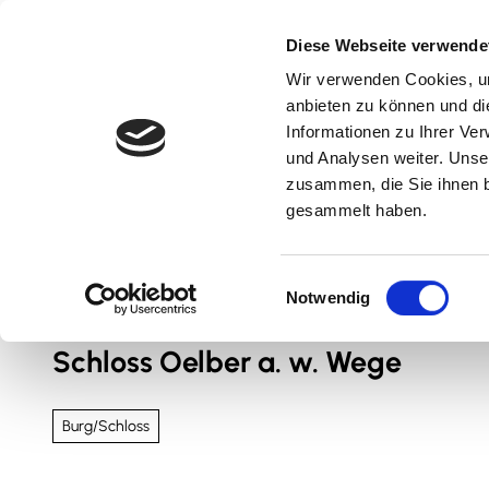
Z
u
Diese Webseite verwende
m
Wir verwenden Cookies, um
Natur & Aktiv
Kultur & Erlebnis
Kulinarik
I
anbieten zu können und di
n
Informationen zu Ihrer Ve
und Analysen weiter. Unse
h
zusammen, die Sie ihnen b
a
gesammelt haben.
l
t
Sie sind hier
Nördliches Harzvorland
E
Notwendig
i
n
Schloss Oelber a. w. Wege
w
i
l
Burg/Schloss
l
i