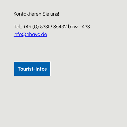
Kontaktieren Sie uns!
Tel.: +49 (0) 5331 / 86432 bzw. -433
info@nhavo.de
I
F
Y
n
a
o
s
c
u
Tourist-Infos
t
e
T
a
b
u
g
o
b
r
o
e
a
k
m