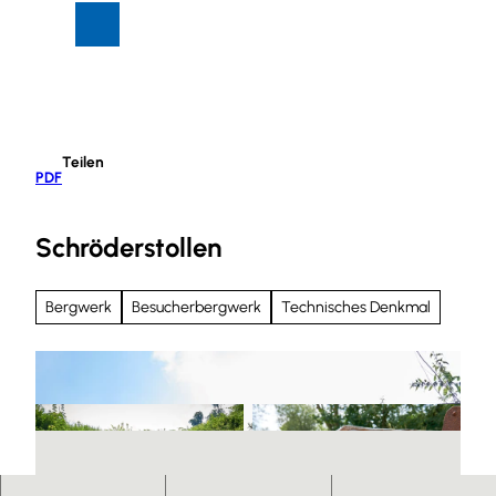
Z
Suche
Menü
u
m
I
n
h
Teilen
a
PDF
l
t
Schröderstollen
Bergwerk
Besucherbergwerk
Technisches Denkmal