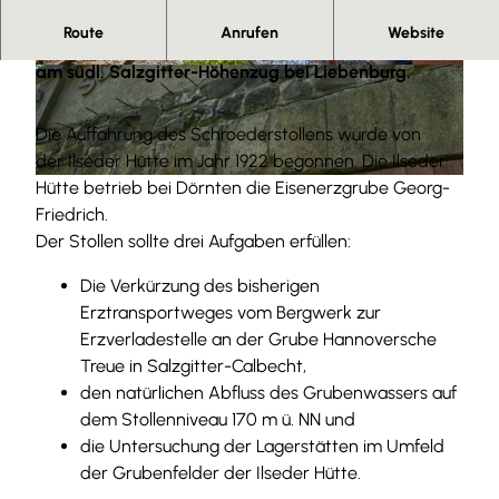
Route
Anrufen
Website
Der Schroederstollen ist ein ehem. Bergwerksstollen
am südl. Salzgitter-Höhenzug bei Liebenburg.
© Anna Meurer |
CC-BY-SA
© Anna Meurer
Die Auffahrung des Schroederstollens wurde von
der Ilseder Hütte im Jahr 1922 begonnen. Die Ilseder
Hütte betrieb bei Dörnten die Eisenerzgrube Georg-
© Anna Meurer
Friedrich.
Der Stollen sollte drei Aufgaben erfüllen:
Die Verkürzung des bisherigen
Erztransportweges vom Bergwerk zur
Erzverladestelle an der Grube Hannoversche
Treue in Salzgitter-Calbecht,
den natürlichen Abfluss des Grubenwassers auf
dem Stollenniveau 170 m ü. NN und
die Untersuchung der Lagerstätten im Umfeld
der Grubenfelder der Ilseder Hütte.