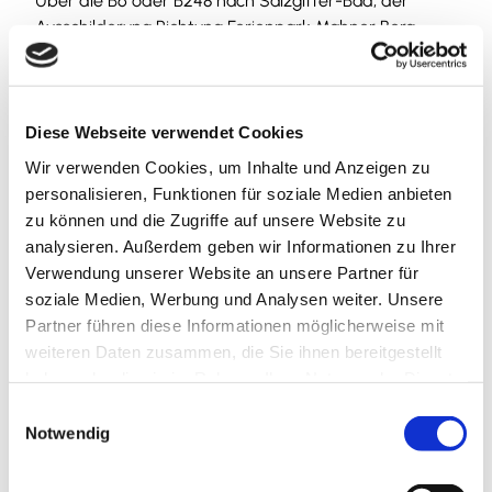
Über die B6 oder B248 nach Salzgitter-Bad, der
Ausschilderung Richtung Ferienpark Mahner Berg
folgen.
Parken
Ganz bis ans Ende der Friedrich-Ebert-Straße fahren
Diese Webseite verwendet Cookies
und dann am Straßenrand oder auf den Parkplätzen
Wir verwenden Cookies, um Inhalte und Anzeigen zu
am Union Stadion kostenfrei parken.
personalisieren, Funktionen für soziale Medien anbieten
zu können und die Zugriffe auf unsere Website zu
Öffentliche Verkehrsmittel
analysieren. Außerdem geben wir Informationen zu Ihrer
Die nächstgelegene Bushaltestelle ist "Salzgitter-Bad
Verwendung unserer Website an unsere Partner für
Adolf-Kolping-Straße" der Linien 611, 612, 613, 628.
soziale Medien, Werbung und Analysen weiter. Unsere
Salzgitter-Bad hat einen Bahnhof, der an das
Partner führen diese Informationen möglicherweise mit
Regionalbahnnetz angeschlossen ist.
weiteren Daten zusammen, die Sie ihnen bereitgestellt
haben oder die sie im Rahmen Ihrer Nutzung der Dienste
Organisation
gesammelt haben.
E
Notwendig
Tourist-Information Salzgitter c/o Wirtschafts- und
i
Innovationsförderung Salzgitter GmbH
n
w