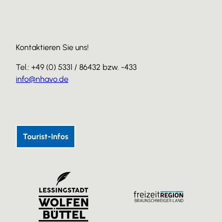
Kontaktieren Sie uns!
Tel.: +49 (0) 5331 / 86432 bzw. -433
info@nhavo.de
I
F
Y
n
a
o
s
c
u
Tourist-Infos
t
e
T
a
b
u
g
o
b
r
o
e
a
k
m