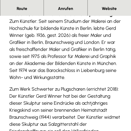
Teilstrecke in Salzgitter-Bad auf der "Straße des
Route
Anrufen
Website
Friedens", einem internationalen Skulpturenweg.
Zum Künstler: Seit seinem Studium der Malerei an der
Hochschule für bildende Künste in Berlin, lebte Gerd
Winner (geb. 1936, gest. 2026) als freier Maler und
Grafiker in Berlin, Braunschweig und London. Er war
als freischaffender Maler und Grafiker in Berlin tätig,
sowie seit 1975 als Professor für Malerei und Graphik
an der Akademie der Bildenden Künste in München.
Seit 1974 war das Barockschloss in Liebenburg seine
Wohn- und Wirkungsstätte.
Zum Werk Schwerter zu Plugscharen (errichtet 2018):
Der Künstler Gerd Winner hat bei der Gestaltung
dieser Skulptur seine Eindrücke als achtjähriges
Kriegskind von seiner brennenden Heimatstadt
Braunschweig (1944) verarbeitet. Der Künstler widmet
diese Skulptur aus Salzgitterstahl der