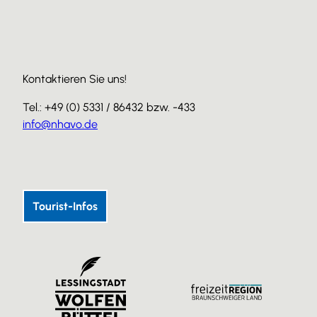
Kontaktieren Sie uns!
Tel.: +49 (0) 5331 / 86432 bzw. -433
info@nhavo.de
I
F
Y
n
a
o
s
c
u
Tourist-Infos
t
e
T
a
b
u
g
o
b
r
o
e
a
k
m