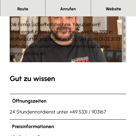
Route
Anrufen
Website
Auf Nummer sicher gehen
Die Firma Sicherheitstechnik Yavuz ist ein
inhabergeführtes Unternehmen, welches 1998 in
Wolfenbüttel gegründet wurde. Seit dem 01.05.2013
befindet sich unser Unternehmen in der Lange
© Andreas Molau |
CC0
Herzogstraße 40.
© Denvers Fotografie
Gut zu wissen
Öffnungszeiten
24 Stundennotdienst unter +49 5331 / 903167
Preisinformationen