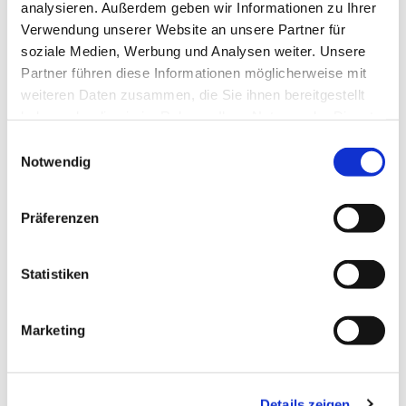
analysieren. Außerdem geben wir Informationen zu Ihrer
Kontaktdaten
Verwendung unserer Website an unsere Partner für
soziale Medien, Werbung und Analysen weiter. Unsere
Lange Herzogstraße 40
Partner führen diese Informationen möglicherweise mit
38300
Wolfenbüttel
weiteren Daten zusammen, die Sie ihnen bereitgestellt
+49 5331/ 903167
haben oder die sie im Rahmen Ihrer Nutzung der Dienste
gesammelt haben.
yavuz_51@hotmail.de
E
Notwendig
i
Website
n
Blog
w
Präferenzen
Facebook
i
Anreise mit dem Auto
l
l
Statistiken
Anreise mit öffentlichen Verkehrsmitteln
i
g
Marketing
u
n
g
Details zeigen
s