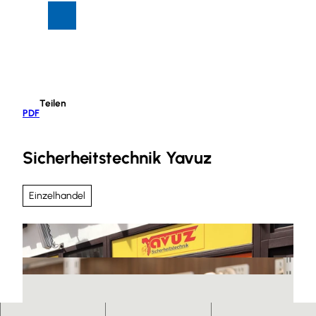
Z
Suche
Menü
u
m
I
n
h
Teilen
a
PDF
l
t
Sicherheitstechnik Yavuz
Einzelhandel