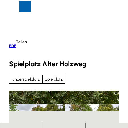
Z
Suche
Menü
u
m
I
n
h
Teilen
a
PDF
l
t
Spielplatz Alter Holzweg
Kinderspielplatz
Spielplatz