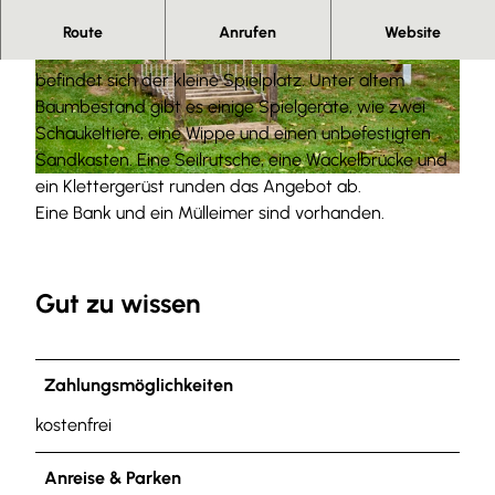
Spiel und Spaß
Route
Anrufen
Website
Auf einem schmalen Grundstück am Ortsrand
© Anna Meurer |
CC-BY-SA
© Anna Meurer |
CC-BY-SA
befindet sich der kleine Spielplatz. Unter altem
Baumbestand gibt es einige Spielgeräte, wie zwei
Schaukeltiere, eine Wippe und einen unbefestigten
Sandkasten. Eine Seilrutsche, eine Wackelbrücke und
ein Klettergerüst runden das Angebot ab.
© Anna Meurer |
CC-BY-SA
Eine Bank und ein Mülleimer sind vorhanden.
Gut zu wissen
Zahlungsmöglichkeiten
kostenfrei
Anreise & Parken