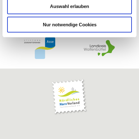
Auswahl erlauben
a
h
l
Nur notwendige Cookies