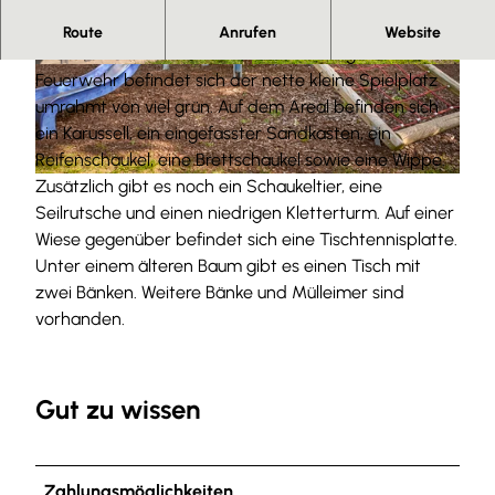
Spiel und Spaß
Route
Anrufen
Website
In der Ortsmitte in der Nähe der freiwilligen
© Anna Meurer |
CC-BY-SA
© Anna Meurer |
CC-BY-SA
Feuerwehr befindet sich der nette kleine Spielplatz
umrahmt von viel grün. Auf dem Areal befinden sich
ein Karussell, ein eingefasster Sandkasten, ein
Reifenschaukel, eine Brettschaukel sowie eine Wippe.
Zusätzlich gibt es noch ein Schaukeltier, eine
© Anna Meurer |
CC-BY-SA
Seilrutsche und einen niedrigen Kletterturm. Auf einer
Wiese gegenüber befindet sich eine Tischtennisplatte.
Unter einem älteren Baum gibt es einen Tisch mit
zwei Bänken. Weitere Bänke und Mülleimer sind
vorhanden.
Gut zu wissen
Zahlungsmöglichkeiten