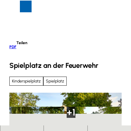
Z
Suche
Menü
u
m
I
n
h
Teilen
a
PDF
l
t
Spielplatz an der Feuerwehr
Kinderspielplatz
Spielplatz