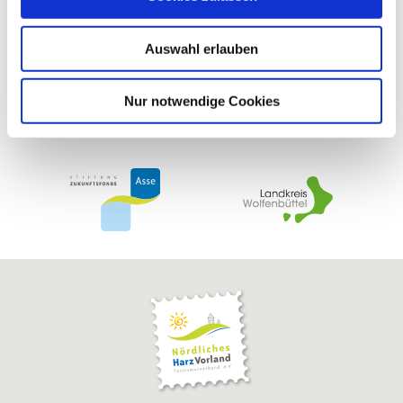
s
w
Auswahl erlauben
a
h
l
Nur notwendige Cookies