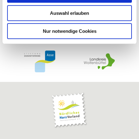
w
Auswahl erlauben
a
h
l
Nur notwendige Cookies