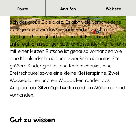
Spiel und Spaß
Route
Anrufen
Website
In einer Wohnsiedlung am Ortsrand gelegen, befindet
© Anna Meurer |
CC-BY-SA
© Anna Meurer |
CC-BY-SA
sich der große Spielplatz. Es gibt viele verschiedene
Spielgeräte über das Gelände verteilt, mal mit
sandigem Untergrund und mal mit Rindenmulch
unterlegt. Ein niedriger aber umfassender Kletterturm
mit einer kurzen Rutsche ist genauso vorhanden wie
© Anna Meurer |
CC-BY-SA
eine Kleinkindschaukel und zwei Schaukelautos. Für
größere Kinder gibt es eine Reifenschaukel, eine
Brettschaukel sowie eine kleine Kletterspinne. Zwei
Wackelplatten und ein Wippbalken runden das
Angebot ab. Sitzmöglichkeiten und ein Mülleimer sind
vorhanden.
Gut zu wissen