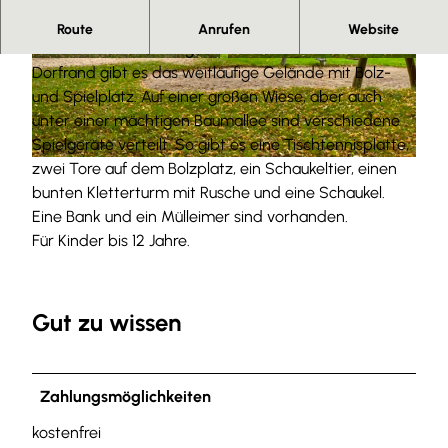
Spiel und Spaß
Route
Anrufen
Website
In der Nähe vom Dorfgemeinschaftshaus am
© Anna Meurer |
CC-BY-SA
© Anna Meurer |
CC-BY-SA
Dorfrand gibt es das weitläufige Gelände mit Bolz-
und Spielplatz. Auf einer großen Wiese, aber auch
unter einer mächtigen Baumallee sind verschiedene
Spielgeräte verteilt. So gibt es eine Tischtennisplatte,
zwei Tore auf dem Bolzplatz, ein Schaukeltier, einen
© Anna Meurer |
CC-BY-SA
bunten Kletterturm mit Rusche und eine Schaukel.
Eine Bank und ein Mülleimer sind vorhanden.
Für Kinder bis 12 Jahre.
Gut zu wissen
Zahlungsmöglichkeiten
kostenfrei