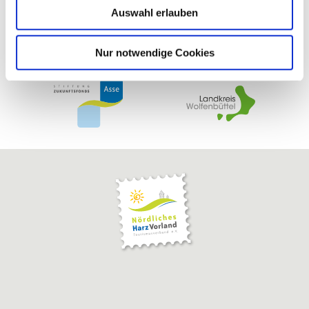
Auswahl erlauben
a
h
l
Nur notwendige Cookies