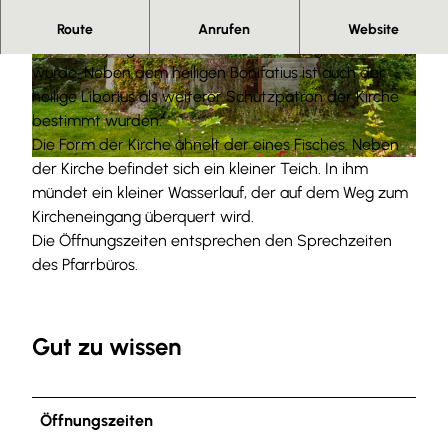
Herzlich willkommen
Route
Anrufen
Website
Eine noch junge Kirche, die Ende 1991 eingeweiht
© Anna Meurer |
CC-BY-SA
© Anna Meurer |
CC-BY-SA
wurde. Neben dem heiligen Bonifatius ist auch der
heilige Liborius als weiterer Schutzpatron der Kirche
bestimmt wurden.
Die Form der Kirche ähnelt der eines Fisches. Neben
der Kirche befindet sich ein kleiner Teich. In ihm
© Anna Meurer |
CC-BY-SA
mündet ein kleiner Wasserlauf, der auf dem Weg zum
Kircheneingang überquert wird.
Die Öffnungszeiten entsprechen den Sprechzeiten
des Pfarrbüros.
Gut zu wissen
Öffnungszeiten