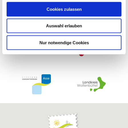
u
haben uns in der Vergangenheit finanziell gefördert
Cookies zulassen
s
w
Auswahl erlauben
a
h
l
Nur notwendige Cookies