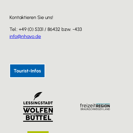
Kontaktieren Sie uns!
Tel.: +49 (0) 5331 / 86432 bzw. -433
info@nhavo.de
I
F
Y
n
a
o
s
c
u
Tourist-Infos
t
e
T
a
b
u
g
o
b
r
o
e
a
k
m