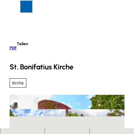
Z
Suche
Menü
u
m
I
n
h
Teilen
a
PDF
l
t
St. Bonifatius Kirche
Kirche