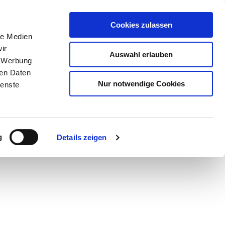
Cookies zulassen
le Medien
ir
Auswahl erlauben
, Werbung
ren Daten
Nur notwendige Cookies
ienste
Teilen
PDF
g
Details zeigen