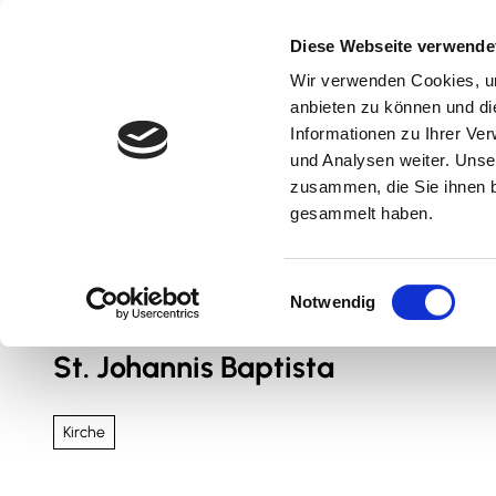
Z
u
Diese Webseite verwende
m
Wir verwenden Cookies, um
Natur & Aktiv
Kultur & Erlebnis
Kulinarik
I
anbieten zu können und di
n
Informationen zu Ihrer Ve
und Analysen weiter. Unse
h
zusammen, die Sie ihnen b
a
gesammelt haben.
l
t
Sie sind hier
Nördliches Harzvorland
E
Notwendig
i
n
St. Johannis Baptista
w
i
l
Kirche
l
i